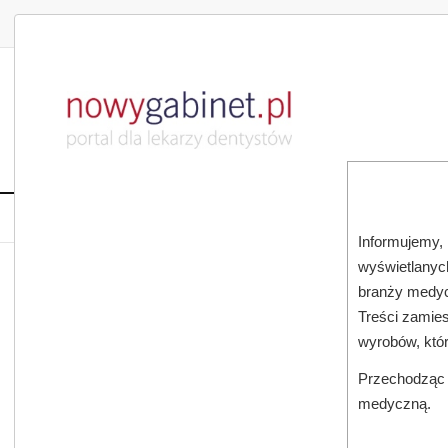
DLA LEKARZA
DLA PACJENTA
PUBLIKACJE NAU
START
AKTUALNOŚCI
MAGAZ
Informujemy, 
wyświetlanych
JESTEŚ TUTAJ:
START
MAGAZYN
branży medyc
Treści zamies
wyrobów, któ
Przechodząc d
medyczną.