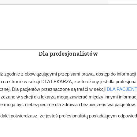
KOWE
NEWSLETTER
DOCTOR&LIFE
ENGL
Dla profesjonalistów
YN
ARTYKUŁY
SUBSKRYPCJA
SZKOLEN
iż zgodnie z obowiązującymi przepisami prawa, dostęp do informacji
 na stronie w sekcji DLA LEKARZA, zastrzeżony jest dla profesjonal
ROCZNIKI
2024
NGS 7/2024
znej. Dla pacjentów przeznaczone są treści w sekcji
DLA PACJEN
zczane w sekcji dla lekarza mogą zawierać między innymi informac
re mogą być niebezpieczne dla zdrowia i bezpieczeństwa pacjentów.
alej potwierdzasz, że jesteś profesjonalistą posiadającym odpowie