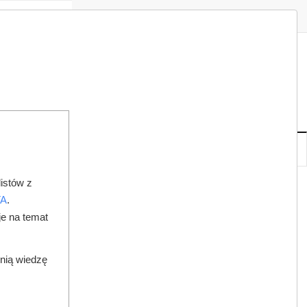
Zaloguj
Zarejestruj
Redakcja
Kontakt
ISH
06
22
CZ
,
SIE
NOWE
IA
KSIĘGARNIA
DO PRAWNIKA
istów z
TA
.
je na temat
dnią wiedzę