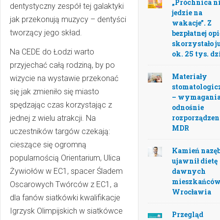
„Próchnica n
dentystyczny zespół tej galaktyki
jedzie na
jak przekonują muzycy – dentyści
wakacje”. Z
tworzący jego skład.
bezpłatnej op
skorzystało j
Na CEDE do Łodzi warto
ok. 25 tys. dz
przyjechać całą rodziną, by po
Materiały
wizycie na wystawie przekonać
stomatologic
się jak zmieniło się miasto
– wymagani
spędzając czas korzystając z
odnośnie
rozporządzen
jednej z wielu atrakcji. Na
MDR
uczestników targów czekają:
cieszące się ogromną
Kamień nazę
popularnością Orientarium, Ulica
ujawnił dietę
dawnych
Żywiołów w EC1, spacer Śladem
mieszkańcó
Oscarowych Twórców z EC1, a
Wrocławia
dla fanów siatkówki kwalifikacje
Igrzysk Olimpijskich w siatkówce
Przegląd