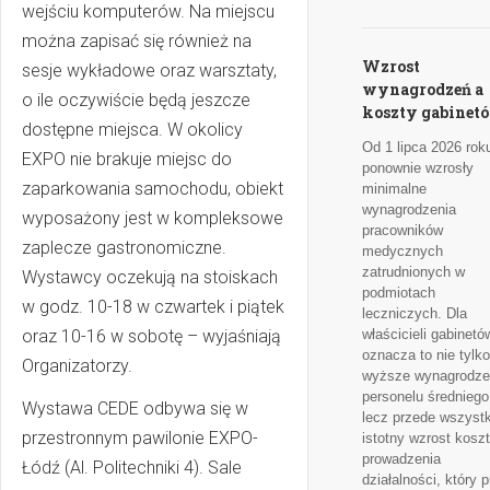
wejściu komputerów. Na miejscu
można zapisać się również na
Wzrost
sesje wykładowe oraz warsztaty,
wynagrodzeń a
o ile oczywiście będą jeszcze
koszty gabinet
dostępne miejsca. W okolicy
Od 1 lipca 2026 rok
EXPO nie brakuje miejsc do
ponownie wzrosły
zaparkowania samochodu, obiekt
minimalne
wynagrodzenia
wyposażony jest w kompleksowe
pracowników
zaplecze gastronomiczne.
medycznych
zatrudnionych w
Wystawcy oczekują na stoiskach
podmiotach
w godz. 10-18 w czwartek i piątek
leczniczych. Dla
oraz 10-16 w sobotę – wyjaśniają
właścicieli gabinetó
oznacza to nie tylko
Organizatorzy.
wyższe wynagrodze
personelu średniego
Wystawa CEDE odbywa się w
lecz przede wszyst
przestronnym pawilonie EXPO-
istotny wzrost kosz
prowadzenia
Łódź (Al. Politechniki 4). Sale
działalności, który 