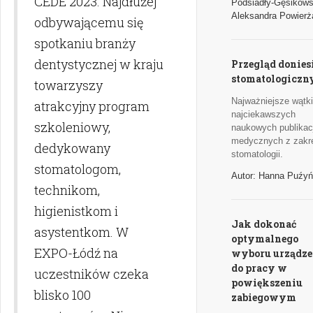
CEDE 2023. Najdłużej
Podsiadły-Gęsikows
Aleksandra Powierż
odbywającemu się
spotkaniu branży
dentystycznej w kraju
Przegląd donies
stomatologiczn
towarzyszy
Najważniejsze wątki
atrakcyjny program
najciekawszych
szkoleniowy,
naukowych publikacj
medycznych z zakr
dedykowany
stomatologii.
stomatologom,
Autor: Hanna Puźy
technikom,
higienistkom i
Jak dokonać
asystentkom. W
optymalnego
EXPO-Łódź na
wyboru urządze
do pracy w
uczestników czeka
powiększeniu
blisko 100
zabiegowym