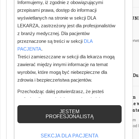
Informujemy, iż zgodnie z obowiązującymi
zostaną kluczowe decyzje w
przepisami prawa, dostęp do informacji
planowaniu leczenia
wyświetlanych na stronie w sekcji DLA
Dentaltalk - UN
protetycznego, zarządzanie
15.
LEKARZA, zastrzeżony jest dla profesjonalistów
tkankami miękkimi, współpraca
z branży medycznej. Dla pacjentów
First Orthodontic
ortodontyczno-protetycznej,
Consultation. Pierw
przeznaczone są treści w sekcji
DLA
wpływ bruksizmu na planowanie
konsultacja
PACJENTA
.
ortodontyczna
leczenia, a także chirurgiczne
Treści zamieszczane w sekcji dla lekarza mogą
przygotowanie pacjentów.
Autorka:
zawierać między innymi informacje na temat
Agnieszka
wyrobów, które mogą być niebezpieczne dla
Sesja „Higiena od narodzin po
Szyjkowska-Du
zdrowia i bezpieczeństwa pacjentów.
siwy włos na skroni” powstała z
myślą o higienistkach
Przechodząc dalej potwierdzasz, że jesteś
Ambulatorium
i asystentkach i już sam jej tytuł
profesjonalistą posiadającym odpowiednią
ortodontyczne 
wiedzę medyczną.
sugeruje przekrojowość
dwóch wariant
JESTEM
zagadnienia. Dla techników
PROFESJONALISTĄ
Inwestor, z którym
dentystycznych Polskie
współpracujemy od l
Towarzystwo Techników
poprosił o ocenę
SEKCJA DLA PACJENTA
potencjału lokalu