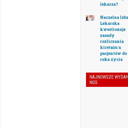
lekarza?
Naczelna Izb
Lekarska
kwestionuje
zasady
rozliczania
kiretażu u
pacjentów do 
roku życia
NAJNOWSZE WYDAN
NGS
Nowoczesn
stomatologia
dziś nie tylko
doskonaleni
technik lecze