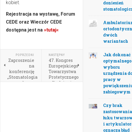
kobiet.
doniesień
stomatologi
Rejestracja na wystawę, Forum
CEDE oraz Wieczór CEDE
Ambulatori
ortodontycz
dostępna jest na
»tutaj«
dwóch
wariantach
Jak dokonać
POPRZEDNI
NASTĘPNY
Zaproszenie
47. Kongres
optymalnego
na
Europejskiego
wyboru
konferencję
Towarzystwa
urządzenia d
„Stomatologia
Protetycznego
pracy w
walczy z
odbędzie się
powiększeni
otyłością”
w
zabiegowym
Białymstoku
w dniach 19-
21 września
Czy brak
2024
zastosowani
łuku twarzo
i artykulator
oznacza błąd