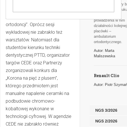
Dentystycznych (PTTD)
usługowego, który b
przygotowało sesję:
pod uwagę, poszuku
miejsca dla
„Implantologia w protetyce i
prowadzenia w nim
ortodoncji”. Oprócz sesji
działalności kolejnej
placówki –
wykładowej nie zabrakło też
ambulatorium
warsztatów. Natomiast dla
ortodontycznego.
studentów kierunku techniki
Autor: Marta
dentystycznej PTTD, organizator
Maliszewska
targów CEDE oraz Partnerzy
zorganizowali konkurs dla
Renault Clio
„Korona na pięć z plusem”,
Autor: Piotr Szymań
którego przedmiotem jest
manualne napalenie ceramiki na
podbudowie chromowo-
kobaltowej wykonane w
NGS 3/2026
technologii cyfrowej. W agendzie
NGS 2/2026
CEDE nie zabrakło również