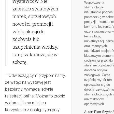
wystawców. Nie
Współczesna
stomatologia
zabrakło światowych
nieustannie podnosi
marek, sprzętowych
poprzeczkę w zakre
precyzji, skutecznoś
nowości, promocji i
komfortu leczenia. 
wielu okazji do
erze zaawansowan
technologii,
zdobycia lub
miniaturyzacji narzę
uzupełnienia wiedzy.
oraz rosnących
oczekiwań pacjentó
Targi zakończą się w
kluczowym elemen
codziennej praktyki
sobotę.
staje się odpowiedn
dobrana optyka
– Odwiedzającym przypominamy,
zabiegowa. Coraz
częściej wybór ten
że wstęp na wystawę jest
sprowadza się do
bezpłatny, wymaga jedynie
dwóch rozwiązań: l
stomatologicznych 
rejestracji online. Można to zrobić
mikroskopów
w domu lub na miejscu,
operacyjnych.
korzystając z dostępnych przy
Autor: Piotr Szymań