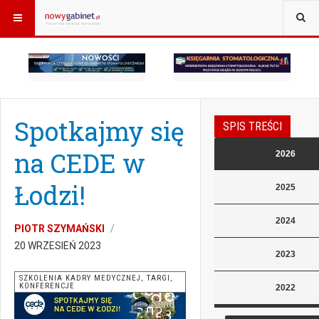
Spotkajmy się
SPIS TREŚCI
na CEDE w
2026
Łodzi!
2025
2024
PIOTR SZYMAŃSKI
20 WRZESIEŃ 2023
2023
SZKOLENIA KADRY MEDYCZNEJ, TARGI,
KONFERENCJE
2022