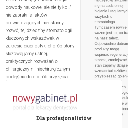
najczęściej skupia
się na codziennej
dowody naukowe, ale nie tylko…”
higienie i regularnyc
nie zabraknie faktów
wizytach u
stomatologa.
potwierdzających nieustanny
Tymczasem równie
rozwój tej dziedziny stomatologii,
ważne jest to, co tra
kluczowych wskazówek w
na nasz talerz.
Odpowiednio dobra
zakresie diagnostyki chorób błony
produkty mogą
śluzowej jamy ustnej,
wspierać regeneracj
tkanek, zmniejszać
praktycznych rozważań o
stan zapalny dziąse
chirurgicznym i niechirurgicznym
wzmacniać szkliwo 
podejściu do chorób przyzębia
przyspieszać gojeni
zabiegach
czy dyskusji na temat patologii
stomatologicznych.
śluzówkowo-dziąsłowych
Poznaj stomatologi
superfoods – produk
leczonych chirurgicznie. Podczas
które szczególnie w
sesji „Podejmowanie decyzji w
włączyć do codzien
diety, aby dbać o
planowaniu leczenia
Dla profesjonalistów
zdrowie zębów i
protetycznego” omówione
dziąseł.