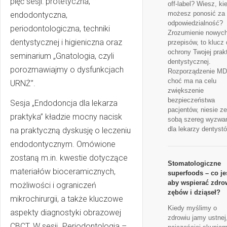
pięć sesji: protetyczna,
off-label? Wiesz, ki
możesz ponosić za 
endodontyczna,
odpowiedzialność?
periodontologiczna, techniki
Zrozumienie nowyc
dentystycznej i higieniczna oraz
przepisów, to klucz
ochrony Twojej prak
seminarium „Gnatologia, czyli
dentystycznej.
porozmawiajmy o dysfunkcjach
Rozporządzenie MD
choć ma na celu
URNŻ”.
zwiększenie
bezpieczeństwa
Sesja „Endodoncja dla lekarza
pacjentów, niesie ze
praktyka” kładzie mocny nacisk
sobą szereg wyzwa
dla lekarzy dentyst
na praktyczną dyskusję o leczeniu
endodontycznym. Omówione
zostaną m.in. kwestie dotyczące
Stomatologiczne
materiałów bioceramicznych,
superfoods – co je
aby wspierać zdro
możliwości i ograniczeń
zębów i dziąseł?
mikrochirurgii, a także kluczowe
Kiedy myślimy o
aspekty diagnostyki obrazowej
zdrowiu jamy ustnej
CBCT. W sesji „Periodontologia –