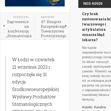
NGS 4/2026
Czy brak
POPRZEDNI
NASTĘPNY
zastosowania ł
Zaproszenie
47. Kongres
twarzowego i
na
Europejskiego
artykulatora
konferencję
Towarzystwa
oznacza błąd
„Stomatologia
Protetycznego
lekarza?
walczy z
odbędzie się
otyłością”
w
Nie każde
Białymstoku
niepowodzenie lecz
w dniach 19-
protetycznego ozna
W Łodzi w czwartek
21 września
że lekarz naruszył
2024
21 września 2023 r.
zasady wykonywani
zawodu. Również w
rozpoczęła się 31.
innej metody leczen
edycja
niż oczekiwana prz
pacjenta nie przesą
Środkowoeuropejskiej
o odpowiedzialności
zawodowej lekarza
Wystawy Produktów
dentysty.
Stomatologicznych
Autorki: Karolina