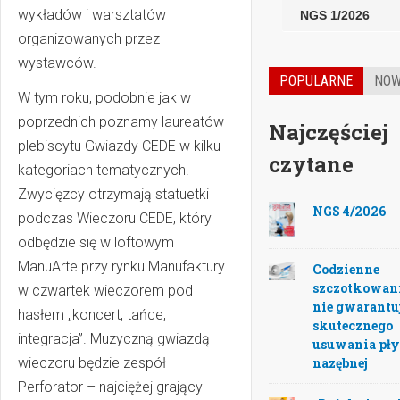
wykładów i warsztatów
NGS 1/2026
organizowanych przez
wystawców.
POPULARNE
NO
W tym roku, podobnie jak w
poprzednich poznamy laureatów
Najczęściej
plebiscytu Gwiazdy CEDE w kilku
czytane
kategoriach tematycznych.
Zwycięzcy otrzymają statuetki
NGS 4/2026
podczas Wieczoru CEDE, który
odbędzie się w loftowym
ManuArte przy rynku Manufaktury
Codzienne
szczotkowan
w czwartek wieczorem pod
nie gwarantu
hasłem „koncert, tańce,
skutecznego
integracja”. Muzyczną gwiazdą
usuwania pły
nazębnej
wieczoru będzie zespół
Perforator – najciężej grający