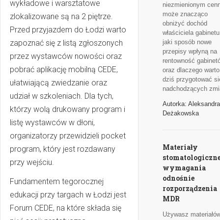
wykładowe i warsztatowe
niezmienionym cenn
może znacząco
zlokalizowane są na 2 piętrze.
obniżyć dochód
Przed przyjazdem do Łodzi warto
właściciela gabinet
zapoznać się z listą zgłoszonych
jaki sposób nowe
przepisy wpłyną na
przez wystawców nowości oraz
rentowność gabinet
pobrać aplikację mobilną CEDE,
oraz dlaczego warto
dziś przygotować si
ułatwiającą zwiedzanie oraz
nadchodzących zmi
udział w szkoleniach. Dla tych,
Autorka: Aleksandra
którzy wolą drukowany program i
Deżakowska
listę wystawców w dłoni,
organizatorzy przewidzieli pocket
Materiały
program, który jest rozdawany
stomatologiczne
przy wejściu.
wymagania
odnośnie
Fundamentem tegorocznej
rozporządzenia
edukacji przy targach w Łodzi jest
MDR
Forum CEDE, na które składa się
Używasz materiałó