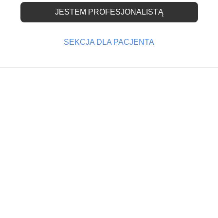
JESTEM PROFESJONALISTĄ
pobieganiu i leczeniu
SEKCJA DLA PACJENTA
raz chorób przyzębia