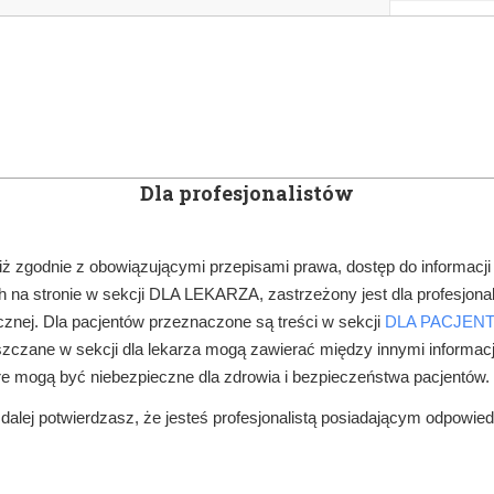
KOWE
NEWSLETTER
DOCTOR&LIFE
ENGL
Dla profesjonalistów
YN
ARTYKUŁY
SUBSKRYPCJA
SZKOLEN
iż zgodnie z obowiązującymi przepisami prawa, dostęp do informacji
 na stronie w sekcji DLA LEKARZA, zastrzeżony jest dla profesjonal
DIAGNOSTYKA W STOMATOLOGII
SUBSKRYBCJA
HIGIENA 
znej. Dla pacjentów przeznaczone są treści w sekcji
DLA PACJEN
zczane w sekcji dla lekarza mogą zawierać między innymi informac
IĄSEŁ ORAZ CHORÓB PRZYZĘBIA
re mogą być niebezpieczne dla zdrowia i bezpieczeństwa pacjentów.
alej potwierdzasz, że jesteś profesjonalistą posiadającym odpowie