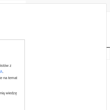
Zaloguj
Zarejestruj
Redakcja
Kontakt
ISH
07
20
PT
,
SIE
NOWE
IA
KSIĘGARNIA
DO PRAWNIKA
istów z
JAMY USTNEJ
TA
.
je na temat
dnią wiedzę