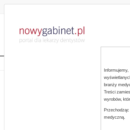
DLA LEKARZA
DLA PACJENTA
PUBLIKACJE NAU
START
AKTUALNOŚCI
MAGAZ
Informujemy, 
wyświetlanych
JESTEŚ TUTAJ:
START
SUBSKRYPCJA
branży medyc
Treści zamies
FLUOREK CYNY W ZAPOBIEGANIU I LECZENIU ZAPALEŃ DZ
wyrobów, któ
Przechodząc d
medyczną.