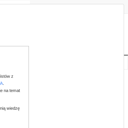
Zaloguj
Zarejestruj
Redakcja
Kontakt
ISH
07
20
PT
,
SIE
NOWE
IA
KSIĘGARNIA
DO PRAWNIKA
istów z
 Z CHLORHEKSYDYNĄ
TA
.
je na temat
dnią wiedzę