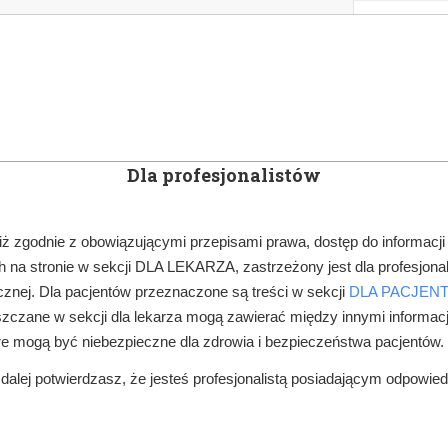
KOWE
NEWSLETTER
DOCTOR&LIFE
ENGL
Dla profesjonalistów
YN
ARTYKUŁY
SUBSKRYPCJA
SZKOLEN
iż zgodnie z obowiązującymi przepisami prawa, dostęp do informacji
 na stronie w sekcji DLA LEKARZA, zastrzeżony jest dla profesjonal
OWE
SUBSKRYBCJA
HIGIENA JAMY USTNEJ
PŁUKANKI
znej. Dla pacjentów przeznaczone są treści w sekcji
DLA PACJEN
zczane w sekcji dla lekarza mogą zawierać między innymi informac
re mogą być niebezpieczne dla zdrowia i bezpieczeństwa pacjentów.
alej potwierdzasz, że jesteś profesjonalistą posiadającym odpowie