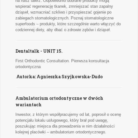
na nasz talerz. Odpowiednio dobrane produkty mogą
wspierać regenerację tkanek, zmniejszać stan zapalny
dziąseł, wzmacniać szkliwo i przyspieszać gojenie po
zabiegach stomatologicznych. Poznaj stomatologiczne
superfoods – produkty, które szczególnie warto włączyć do
codziennej diety, aby dbać o zdrowie zębów i dziąseł.
Dentaltalk - UNIT 15.
First Orthodontic Consultation. Pierwsza konsultacja
ortodontyczna
Autorka: Agnieszka Szyjkowska-Dudo
Ambulatorium ortodontyczne w dwóch
wariantach
Inwestor, z którym współpracujemy od lat, poprosił o ocenę
potencjału lokalu usługowego, który brał pod uwagę,
poszukując miejsca dla prowadzenia w nim działalności
kolejnej placówki – ambulatorium ortodontycznego.