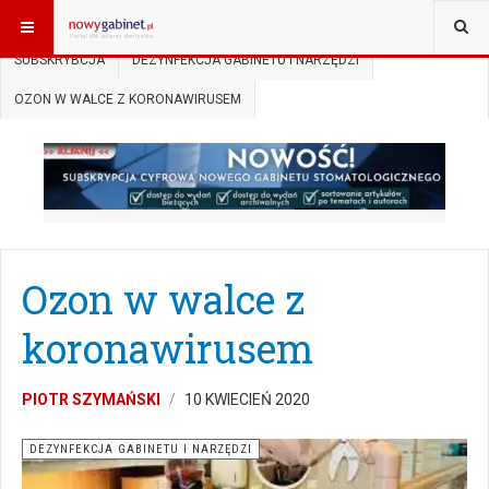
JESTEŚ TUTAJ:
START
SUBSKRYPCJA
ARCHITEKTURA
SUBSKRYBCJA
DEZYNFEKCJA GABINETU I NARZĘDZI
OZON W WALCE Z KORONAWIRUSEM
Ozon w walce z
koronawirusem
PIOTR SZYMAŃSKI
10 KWIECIEŃ 2020
DEZYNFEKCJA GABINETU I NARZĘDZI