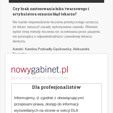
Czy brak zastosowania łuku twarzowego i
artykulatora oznacza błąd lekarza?
Nie każde niepowodzenie leczenia protetycznego oznacza,
że lekarz naruszył zasady wykonywania zawodu. Również
wybór innej metody leczenia niż oczekiwana przez pacjenta
nie przesądza o odpowiedzialności zawodowej lekarza
dentysty.
Autorki: Karolina Podsiadły-Gęsikowska; Aleksandra
Powierża
Przegląd doniesień stomatologicznych
Najważniejsze wątki najciekawszych naukowych publikacji
medycznych z zakresu stomatologii.
Dla profesjonalistów
Autor: Hanna Puźyńska
Informujemy, iż zgodnie z obowiązującymi
przepisami prawa, dostęp do informacji
Jak dokonać optymalnego wyboru urządzenia
wyświetlanych na stronie w sekcji DLA