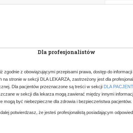
KOWE
NEWSLETTER
DOCTOR&LIFE
ENGL
Dla profesjonalistów
YN
ARTYKUŁY
SUBSKRYPCJA
SZKOLEN
iż zgodnie z obowiązującymi przepisami prawa, dostęp do informacji
 na stronie w sekcji DLA LEKARZA, zastrzeżony jest dla profesjonal
znej. Dla pacjentów przeznaczone są treści w sekcji
DLA PACJEN
zczane w sekcji dla lekarza mogą zawierać między innymi informac
re mogą być niebezpieczne dla zdrowia i bezpieczeństwa pacjentów.
alej potwierdzasz, że jesteś profesjonalistą posiadającym odpowie