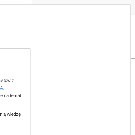
Zaloguj
Zarejestruj
Redakcja
Kontakt
ISH
08
20
SO
,
SIE
NOWE
IA
KSIĘGARNIA
DO PRAWNIKA
istów z
TA
.
je na temat
dnią wiedzę