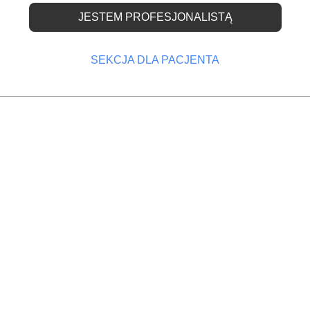
czeń gwarantowanych 
JESTEM PROFESJONALISTĄ
stomatologicznego (201
SEKCJA DLA PACJENTA
OPRZEDNI
NASTĘPNY
sowania
W sprawie recept wystawianych przez pielęgniar
odzajów
położne (2015)
j (2015)
STRA ZDROWIA zmieniające rozporządzenie w
rantowanych z zakresu leczenia stomatologicznego