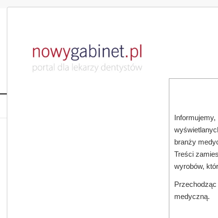
DLA LEKARZA
DLA PACJENTA
PUBLIKACJE NAU
START
AKTUALNOŚCI
MAGAZ
Informujemy, 
wyświetlanych
branży medyc
Treści zamies
wyrobów, któ
Przechodząc d
medyczną.