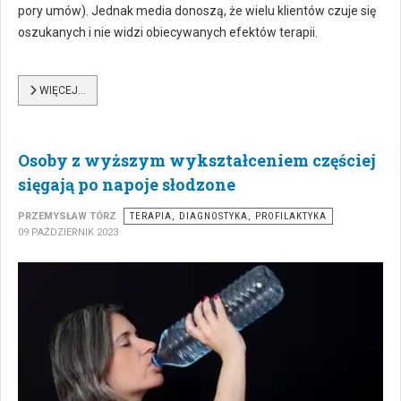
pory umów). Jednak media donoszą, że wielu klientów czuje się
oszukanych i nie widzi obiecywanych efektów terapii.
WIĘCEJ…
Osoby z wyższym wykształceniem częściej
sięgają po napoje słodzone
PRZEMYSŁAW TÓRZ
TERAPIA, DIAGNOSTYKA, PROFILAKTYKA
09 PAŹDZIERNIK 2023