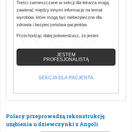
Treści zamieszczane w sekcji dla lekarza mogą
zawierać między innymi informacje na temat
wyrobów, które mogą być niebezpieczne dla
zdrowia i bezpieczeństwa pacjentów.
Przechodząc dalej potwierdzasz, że jesteś
Przedstawiciele licznych organizacji medycznych dyskutowali na
profesjonalistą posiadającym odpowiednią
temat zapobiegania chorobom niezakaźnym, w tym
wiedzę medyczną.
schorzeniom jamy ustnej, poprzez zintegrowane podejście do
JESTEM
PROFESJONALISTĄ
zdrowia pacjenta. Dyskusja odbyła się podczas obrad okrągłego
stołu, który w ubiegłym miesiącu został zwołany przez
Światową Federację Dentystyczną.
SEKCJA DLA PACJENTA
WIĘCEJ…
Polacy przeprowadzą rekonstrukcję
uzębienia u dziewczynki z Angoli