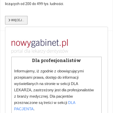
liczących od 200 do 499 tys. ludności.
WIĘCEJ…
FDI: Chcą zintegrowanego podejścia do
zdrowia pacjenta
PRZEMYSŁAW TÓRZ
TERAPIA, DIAGNOSTYKA, PROFILAKTYKA
Dla profesjonalistów
18 GRUDZIEŃ 2023
Informujemy, iż zgodnie z obowiązującymi
przepisami prawa, dostęp do informacji
wyświetlanych na stronie w sekcji DLA
LEKARZA, zastrzeżony jest dla profesjonalistów
z branży medycznej. Dla pacjentów
przeznaczone są treści w sekcji
DLA
PACJENTA
.