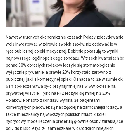
Nawet w trudnych ekonomicznie czasach Polacy zdecydowanie
wolą inwestować w zdrowie swoich zębów, niż oddawać je w
ręce publicznej opieki medycznej. Dobitnie pokazują to wyniki
najnowszego, ogólnopolskiego sondażu. W trzech kwartałach br.
ponad 38% dorosłych rodaków leczyło się stomatologicznie
wyłącznie prywatnie, a prawie 23% korzystało zarówno z
publicznej, jak i z komercyjnej opieki. Oznacza to, że w sumie ok.
61% społeczeństwa było przynajmniej raz w ww. okresie na
prywatnej wizycie. Tylko na NFZ leczyło się mniej niż 20%
Polaków. Ponadto z sondażu wynika, że pacjentami
komercyjnych placówek są najczęściej najzamożniejsi rodacy, a
także mieszkańcy największych polskich miast. Z kolei
hybrydowy model leczenia preferują głównie osoby zarabiające
od 7 do blisko 9 tys. zł, zamieszkałe w ośrodkach miejskich