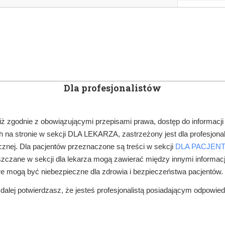
KOWE
NEWSLETTER
DOCTOR&LIFE
ENGL
Dla profesjonalistów
YN
ARTYKUŁY
SUBSKRYPCJA
SZKOLEN
iż zgodnie z obowiązującymi przepisami prawa, dostęp do informacji
 na stronie w sekcji DLA LEKARZA, zastrzeżony jest dla profesjonal
MINISTERSTWO ZDROWIA, NFZ
znej. Dla pacjentów przeznaczone są treści w sekcji
DLA PACJEN
zczane w sekcji dla lekarza mogą zawierać między innymi informac
re mogą być niebezpieczne dla zdrowia i bezpieczeństwa pacjentów.
alej potwierdzasz, że jesteś profesjonalistą posiadającym odpowie