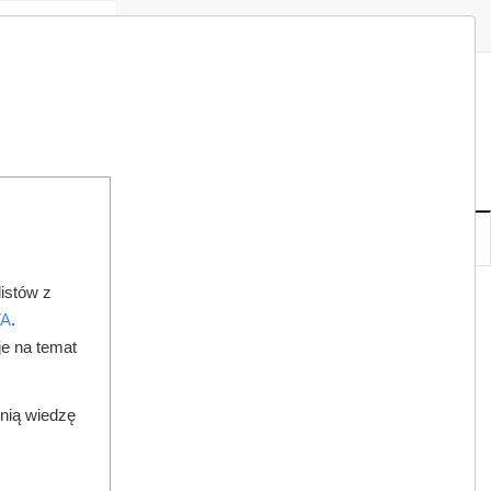
Zaloguj
Zarejestruj
Redakcja
Kontakt
ISH
08
20
SO
,
SIE
NOWE
IA
KSIĘGARNIA
DO PRAWNIKA
istów z
TA
.
je na temat
dnią wiedzę