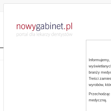
DLA LEKARZA
DLA PACJENTA
PUBLIKACJE NAU
START
AKTUALNOŚCI
MAGAZ
Informujemy, 
wyświetlanych
JESTEŚ TUTAJ:
START
AKTUALNOŚCI
branży medyc
Treści zamies
wyrobów, któ
Przechodząc d
medyczną.