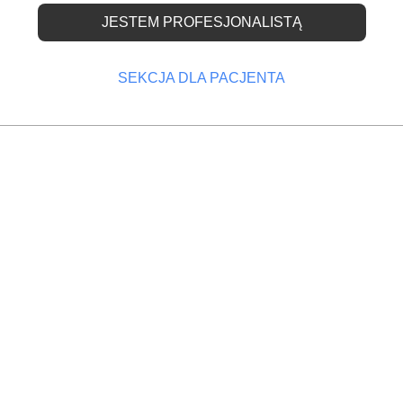
JESTEM PROFESJONALISTĄ
E - FUNKCJONOWANIE - DENTYŚCI
SEKCJA DLA PACJENTA
ania
Prezes NFZ określił warunki leczenia
stomatologicznego
ALEKSANDRA KOWALIŃSKA
MINISTERSTWO ZDROWIA, NFZ
27 MARZEC 2017
Zostało opublikowane
odowego
zarządzenie prezesa
Opola
sprawie określenia w
odnieść
zawierania i realizacj
ług. Ma
na leczenie stomatolo
Zarządzenie jest kry
polskiego
przez część lekarzy i lekarzy dentystów z samorządu.
 nie