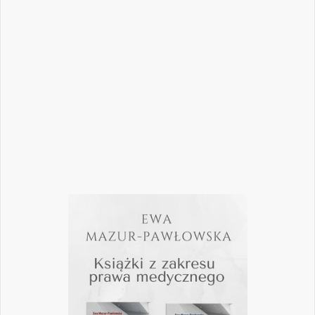
bezpiecznie rozwijać gabinet, inwestować
w nowoczesne technologie i jednocześnie
nie przeoczyć kwestii prawnych, które
mogą mieć kluczowe znaczenie dla
wykonywania zawodu? Odpowiedzi na…
Czytaj więcej