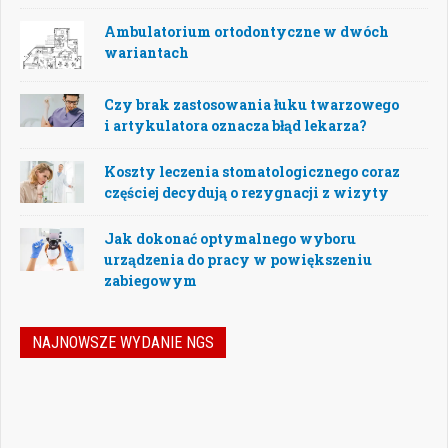
Ambulatorium ortodontyczne w dwóch
wariantach
Czy brak zastosowania łuku twarzowego
i artykulatora oznacza błąd lekarza?
Koszty leczenia stomatologicznego coraz
częściej decydują o rezygnacji z wizyty
Jak dokonać optymalnego wyboru
urządzenia do pracy w powiększeniu
zabiegowym
NAJNOWSZE WYDANIE NGS
Jak podejmować właściwe decyzje w
dynamicznie zmieniającej się
rzeczywistości stomatologicznej? Jak