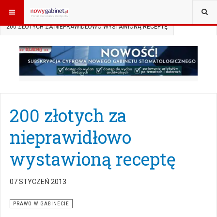
JESTEŚ TUTAJ:
START
AKTUALNOŚCI
PRAWO W GABINECIE
200 ZŁOTYCH ZA NIEPRAWIDŁOWO WYSTAWIONĄ RECEPTĘ
200 złotych za
nieprawidłowo
wystawioną receptę
07 STYCZEŃ 2013
PRAWO W GABINECIE