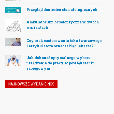
Przegląd doniesień stomatologicznych
Ambulatorium ortodontyczne w dwóch
wariantach
Czy brak zastosowania łuku twarzowego
i artykulatora oznacza błąd lekarza?
Jak dokonać optymalnego wyboru
urządzenia do pracy w powiększeniu
zabiegowym
NAJNOWSZE WYDANIE NGS
Jak podejmować właściwe decyzje w
dynamicznie zmieniającej się
rzeczywistości stomatologicznej? Jak
bezpiecznie rozwijać gabinet, inwestować