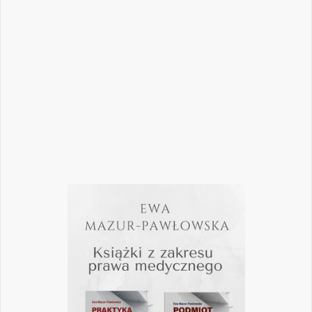
w nowoczesne technologie i jednocześnie
nie przeoczyć kwestii prawnych, które
mogą mieć kluczowe znaczenie dla
wykonywania zawodu? Odpowiedzi na…
Czytaj więcej