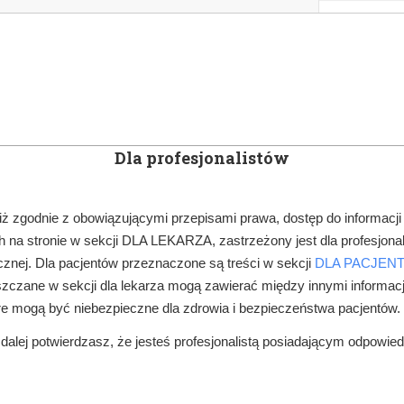
KOWE
NEWSLETTER
DOCTOR&LIFE
ENGL
Dla profesjonalistów
YN
ARTYKUŁY
SUBSKRYPCJA
SZKOLEN
iż zgodnie z obowiązującymi przepisami prawa, dostęp do informacji
 na stronie w sekcji DLA LEKARZA, zastrzeżony jest dla profesjonal
ORGANIZACJA GABINETU
znej. Dla pacjentów przeznaczone są treści w sekcji
DLA PACJEN
zczane w sekcji dla lekarza mogą zawierać między innymi informac
re mogą być niebezpieczne dla zdrowia i bezpieczeństwa pacjentów.
alej potwierdzasz, że jesteś profesjonalistą posiadającym odpowie