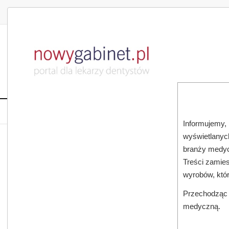
DLA LEKARZA
DLA PACJENTA
PUBLIKACJE NAU
START
AKTUALNOŚCI
MAGAZ
Informujemy, 
wyświetlanych
JESTEŚ TUTAJ:
START
DO PRAWNIKA
branży medyc
Treści zamies
wyrobów, któ
Przechodząc d
medyczną.