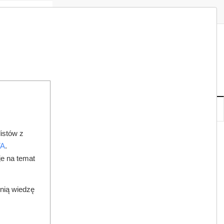
Zaloguj
Zarejestruj
Redakcja
Kontakt
ISH
06
22
CZ
,
SIE
NOWE
IA
KSIĘGARNIA
DO PRAWNIKA
istów z
TA
.
je na temat
dnią wiedzę