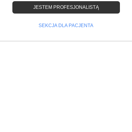
JESTEM PROFESJONALISTĄ
SEKCJA DLA PACJENTA
s, który zabrania sprzedaży produktów dentystycznych w placówkach
 który w obawie o swoje bezpieczeństwo oraz zdarzające się kradzieże 
atologicznym? :
Aby przeczytać artykuł, proszę się zalogować
jent w planie leczenia ma podaną określoną kwotę, ale w międzyczasie
ncie, gdy ceny usług się zwiększyły? :
Aby przeczytać artykuł, proszę s
 logowania do strony placówki na portalu społecznościowym, jeśli s
twa pracy?