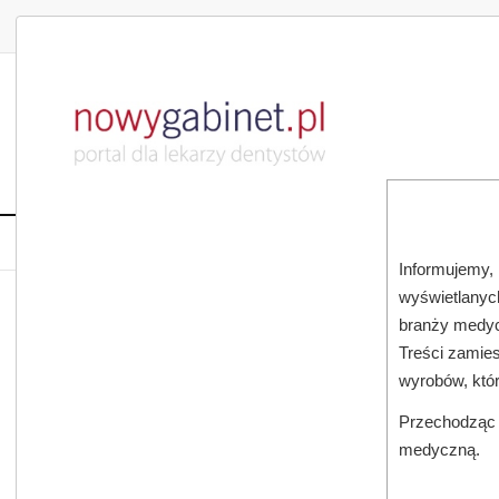
DLA LEKARZA
DLA PACJENTA
PUBLIKACJE NAU
START
AKTUALNOŚCI
MAGAZ
Informujemy, 
wyświetlanych
JESTEŚ TUTAJ:
START
AKTUALNOŚCI
branży medyc
Treści zamies
wyrobów, któ
Przechodząc d
medyczną.