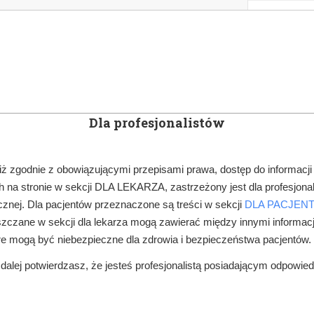
KOWE
NEWSLETTER
DOCTOR&LIFE
ENGL
Dla profesjonalistów
YN
ARTYKUŁY
SUBSKRYPCJA
SZKOLEN
iż zgodnie z obowiązującymi przepisami prawa, dostęp do informacji
 na stronie w sekcji DLA LEKARZA, zastrzeżony jest dla profesjonal
SPRZĘT STOMATOLOGICZNY
JAK CYFROWE OBRAZOWANIE WSPIER
znej. Dla pacjentów przeznaczone są treści w sekcji
DLA PACJEN
zczane w sekcji dla lekarza mogą zawierać między innymi informac
re mogą być niebezpieczne dla zdrowia i bezpieczeństwa pacjentów.
alej potwierdzasz, że jesteś profesjonalistą posiadającym odpowie