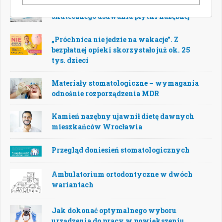
Codzienne szczotkowanie nie gwarantuje
skutecznego usuwania płytki nazębnej
„Próchnica nie jedzie na wakacje”. Z
bezpłatnej opieki skorzystało już ok. 25
tys. dzieci
Materiały stomatologiczne – wymagania
odnośnie rozporządzenia MDR
Kamień nazębny ujawnił dietę dawnych
mieszkańców Wrocławia
Przegląd doniesień stomatologicznych
Ambulatorium ortodontyczne w dwóch
wariantach
Jak dokonać optymalnego wyboru
urządzenia do pracy w powiększeniu