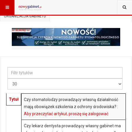
JESTEŚ TUTAJ:
START
DO PRAWNIKA
ORGANIZACJA GABINETU
Filtr
tytułów
Pokaż
#
Tytuł
Czy stomatolodzy prowadzący własną działalność
mają obowiązek szkolenia z ochrony środowiska? :
Aby przeczytać artykuł, proszę się zalogować
Czy lekarz dentysta prowadzący własny gabinet ma