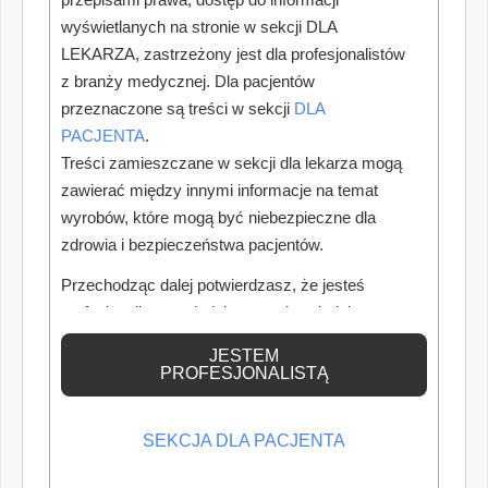
wyświetlanych na stronie w sekcji DLA
LEKARZA, zastrzeżony jest dla profesjonalistów
z branży medycznej. Dla pacjentów
przeznaczone są treści w sekcji
DLA
PACJENTA
.
Treści zamieszczane w sekcji dla lekarza mogą
zawierać między innymi informacje na temat
wyrobów, które mogą być niebezpieczne dla
zdrowia i bezpieczeństwa pacjentów.
Przechodząc dalej potwierdzasz, że jesteś
POPULARNE
NOWE
profesjonalistą posiadającym odpowiednią
wiedzę medyczną.
JESTEM
Najczęściej czytane
PROFESJONALISTĄ
NGS 4/2026
SEKCJA DLA PACJENTA