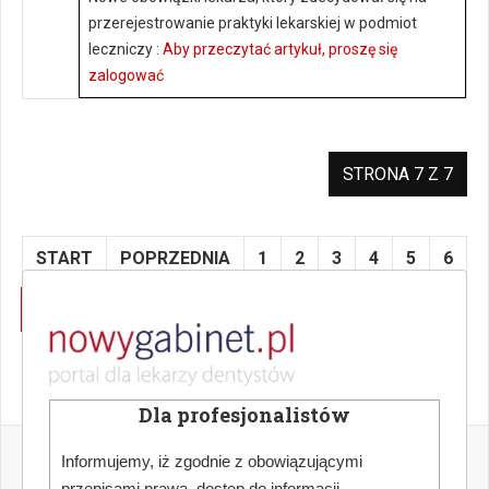
przerejestrowanie praktyki lekarskiej w podmiot
leczniczy :
Aby przeczytać artykuł, proszę się
zalogować
STRONA 7 Z 7
START
POPRZEDNIA
1
2
3
4
5
6
7
NASTĘPNA
KONIEC
Dla profesjonalistów
Informujemy, iż zgodnie z obowiązującymi
przepisami prawa, dostęp do informacji