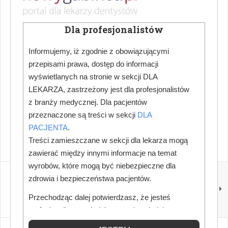
3/2026
Więcej ciekawych artykułów w "
Nowy Gabinet
Dla profesjonalistów
Stomatologiczny
" – zamów prenumeratę lub kup
prenumeratę w naszym sklepie.
Informujemy, iż zgodnie z obowiązującymi
Zamów prenumeratę
przepisami prawa, dostęp do informacji
wyświetlanych na stronie w sekcji DLA
Kup prenumeratę w sklepie
LEKARZA, zastrzeżony jest dla profesjonalistów
z branży medycznej. Dla pacjentów
Wypróbuj bezpłatną e-prenumeratę
przeznaczone są treści w sekcji
DLA
PACJENTA
.
Treści zamieszczane w sekcji dla lekarza mogą
zawierać między innymi informacje na temat
wyrobów, które mogą być niebezpieczne dla
NASTĘPNY
zdrowia i bezpieczeństwa pacjentów.
NGS 2/2026
Przechodząc dalej potwierdzasz, że jesteś
profesjonalistą posiadającym odpowiednią
wiedzę medyczną.