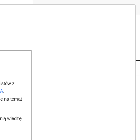
Zaloguj
Zarejestruj
Redakcja
Kontakt
ISH
07
20
PT
,
SIE
NOWE
IA
KSIĘGARNIA
DO PRAWNIKA
istów z
ZNE ZOBOWIĄZANE DO UDZIELANIA PIERWSZEJ POMOCY
TA
.
je na temat
dnią wiedzę