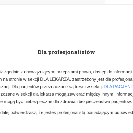
KOWE
NEWSLETTER
DOCTOR&LIFE
ENGL
Dla profesjonalistów
YN
ARTYKUŁY
SUBSKRYPCJA
SZKOLEN
iż zgodnie z obowiązującymi przepisami prawa, dostęp do informacji
 na stronie w sekcji DLA LEKARZA, zastrzeżony jest dla profesjonal
PRAWO W GABINECIE
ASYSTENTKI I HIGIENISTKI STOMATOLOGIC
znej. Dla pacjentów przeznaczone są treści w sekcji
DLA PACJEN
zczane w sekcji dla lekarza mogą zawierać między innymi informac
re mogą być niebezpieczne dla zdrowia i bezpieczeństwa pacjentów.
alej potwierdzasz, że jesteś profesjonalistą posiadającym odpowie