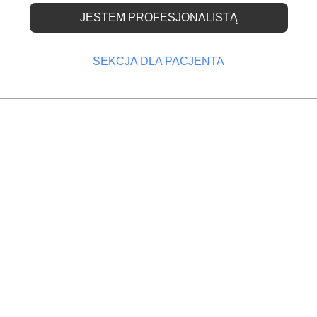
JESTEM PROFESJONALISTĄ
enistki stomatologiczne
dzielania pierwszej
SEKCJA DLA PACJENTA