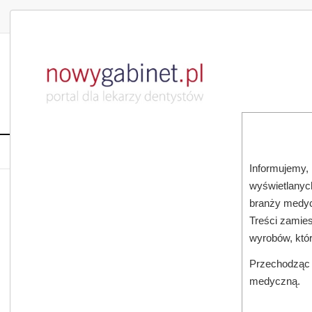
DLA LEKARZA
DLA PACJENTA
PUBLIKACJE NAU
START
AKTUALNOŚCI
MAGAZ
Informujemy, 
wyświetlanych
JESTEŚ TUTAJ:
START
AKTUALNOŚCI
branży medyc
Treści zamies
wyrobów, któ
Przechodząc d
medyczną.