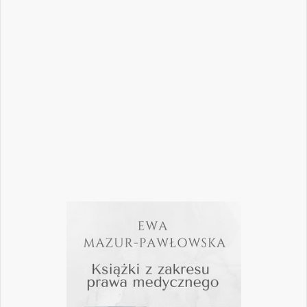
umiejętność podejmowania właściwych
decyzji – klinicznych, organizacyjnych i
biznesowych. W najnowszym numerze
„Nowego Gabinetu Stomatologicznego”
przygotowaliśmy zestaw artykułów, które
pomogą
Czytaj więcej