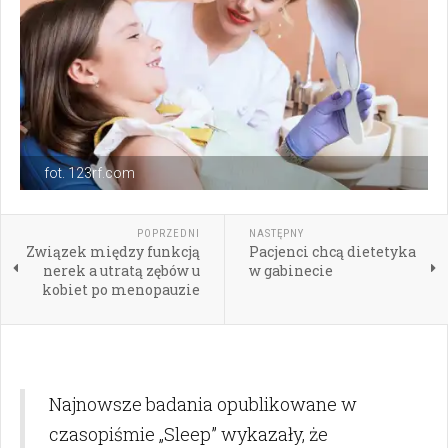
fot. 123rf.com
POPRZEDNI
NASTĘPNY
Związek między funkcją
Pacjenci chcą dietetyka
nerek a utratą zębów u
w gabinecie
kobiet po menopauzie
Najnowsze badania opublikowane w
czasopiśmie „Sleep” wykazały, że