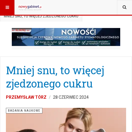
JESTEŚ TUTAJ:
START
AKTUALNOŚCI
BADANIA NAUKOWE
MNIEJ SNU, TO WIĘCEJ ZJEDZONEGO CUKRU
Mniej snu, to więcej
zjedzonego cukru
PRZEMYSŁAW TÓRZ
28 CZERWIEC 2024
BADANIA NAUKOWE