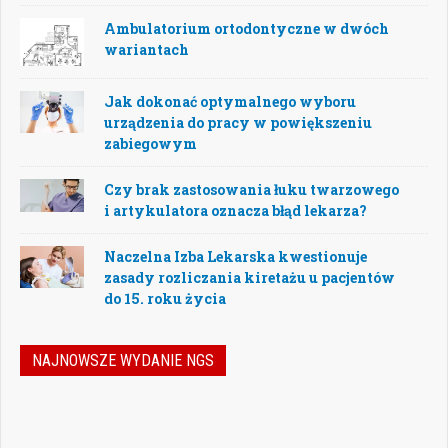
Ambulatorium ortodontyczne w dwóch
wariantach
Jak dokonać optymalnego wyboru
urządzenia do pracy w powiększeniu
zabiegowym
Czy brak zastosowania łuku twarzowego
i artykulatora oznacza błąd lekarza?
Naczelna Izba Lekarska kwestionuje
zasady rozliczania kiretażu u pacjentów
do 15. roku życia
NAJNOWSZE WYDANIE NGS
Nowoczesna stomatologia to dziś nie tylko
doskonalenie technik leczenia, ale również