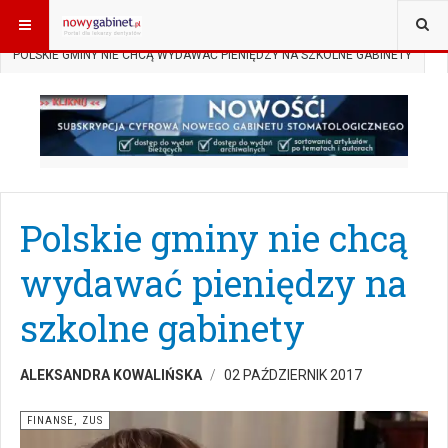
JESTEŚ TUTAJ:
START
AKTUALNOŚCI
FINANSE, ZUS
POLSKIE GMINY NIE CHCĄ WYDAWAĆ PIENIĘDZY NA SZKOLNE GABINETY
Polskie gminy nie chcą
wydawać pieniędzy na
szkolne gabinety
ALEKSANDRA KOWALIŃSKA
02 PAŹDZIERNIK 2017
FINANSE, ZUS