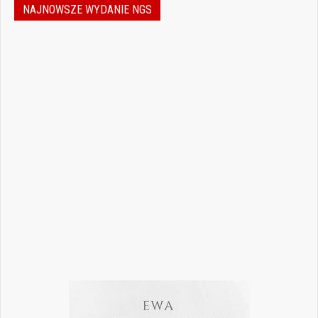
NAJNOWSZE WYDANIE NGS
Jak podejmować właściwe decyzje w
dynamicznie zmieniającej się
rzeczywistości stomatologicznej? Jak
bezpiecznie rozwijać gabinet, inwestować
w nowoczesne technologie i jednocześnie
nie przeoczyć kwestii prawnych, które
mogą mieć kluczowe znaczenie dla
wykonywania zawodu? Odpowiedzi na…
Czytaj więcej