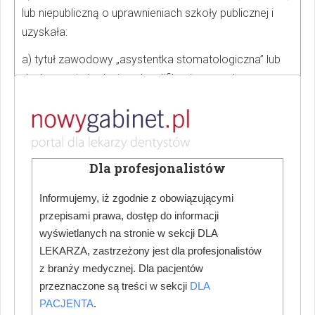
lub niepubliczną o uprawnieniach szkoły publicznej i
uzyskała:
a) tytuł zawodowy „asystentka stomatologiczna” lub
dyplom potwierdzający kwalifikacje zawodowe w
zawodzie „asystentka stomatologiczna”, lub
b) tytuł zawodowy „higienistka stomatologiczna” lub
dyplom potwierdzający kwalifikacje zawodowe w
zawodzie „higienistka stomatologiczna”, lub
Dla profesjonalistów
2) osoba, która ukończyła studia wyższe i uzyskała:
Informujemy, iż zgodnie z obowiązującymi
tytuł zawodowy „higienistka stomatologiczna” lub
przepisami prawa, dostęp do informacji
dyplom potwierdzający kwalifikacje zawodowe w
wyświetlanych na stronie w sekcji DLA
zawodzie „higienistka stomatologiczna”
LEKARZA, zastrzeżony jest dla profesjonalistów
z branży medycznej. Dla pacjentów
2. Sprzęt i wyposażenie Takie same wymogi jak w
przeznaczone są treści w sekcji
DLA
warunkach realizacji świadczeń
PACJENTA
.
ogólnostomatologicznych