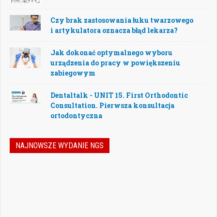
Czy brak zastosowania łuku twarzowego
i artykulatora oznacza błąd lekarza?
Jak dokonać optymalnego wyboru
urządzenia do pracy w powiększeniu
zabiegowym
Dentaltalk - UNIT 15. First Orthodontic
Consultation. Pierwsza konsultacja
ortodontyczna
NAJNOWSZE WYDANIE NGS
Jak podejmować właściwe decyzje w
dynamicznie zmieniającej się
rzeczywistości stomatologicznej? Jak
bezpiecznie rozwijać gabinet, inwestować
w nowoczesne technologie i jednocześnie