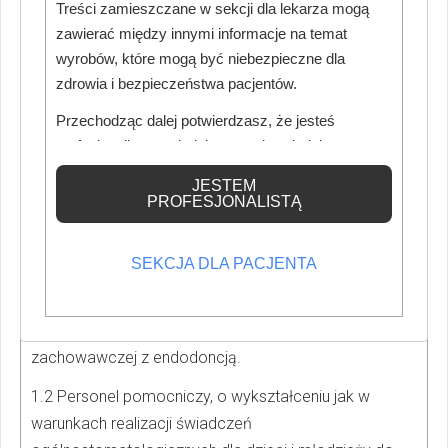
Treści zamieszczane w sekcji dla lekarza mogą
zawierać między innymi informacje na temat
wyrobów, które mogą być niebezpieczne dla
3. Warunki realizacji świadczeń
zdrowia i bezpieczeństwa pacjentów.
ogólnostomatologicznych
Przechodząc dalej potwierdzasz, że jesteś
udzielanych w znieczuleniu
profesjonalistą posiadającym odpowiednią
ogólnym
wiedzę medyczną.
JESTEM
PROFESJONALISTĄ
1. Personel
1.1 Lekarz dentysta posiadający co najmniej
SEKCJA DLA PACJENTA
specjalizację I stopnia w zakresie chirurgii
stomatologicznej, stomatologii ogólnej lub lekarz
dentysta specjalista w dziedzienie stomatologii
zachowawczej z endodoncją.
1.2 Personel pomocniczy, o wykształceniu jak w
warunkach realizacji świadczeń