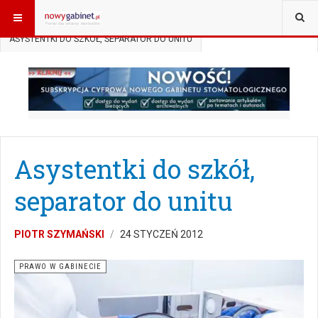
JESTEŚ TUTAJ:
START
AKTUALNOŚCI
PRAWO W GABINECIE
ASYSTENTKI DO SZKÓŁ, SEPARATOR DO UNITU
Asystentki do szkół,
separator do unitu
PIOTR SZYMAŃSKI
24 STYCZEŃ 2012
PRAWO W GABINECIE