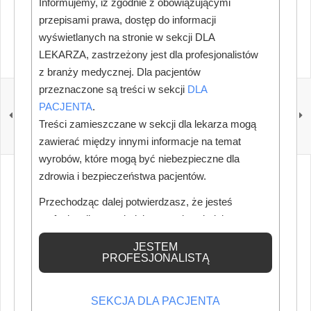
Informujemy, iż zgodnie z obowiązującymi
Stomatologiczny" -
zamów prenumeratę
lub kup
przepisami prawa, dostęp do informacji
prenumeratę w naszym sklepie
.
wyświetlanych na stronie w sekcji DLA
LEKARZA, zastrzeżony jest dla profesjonalistów
z branży medycznej. Dla pacjentów
przeznaczone są treści w sekcji
DLA
POPRZEDNI
NASTĘPNY
Profilaktyka
Rola lekarzy
PACJENTA
.
stomatologiczna w
stomatologów w
Treści zamieszczane w sekcji dla lekarza mogą
Polsce: dlaczego koszty i
ograniczeniu epidemii
zawierać między innymi informacje na temat
lęk wciąż hamują
tytoniowej
regularne wizyty?
wyrobów, które mogą być niebezpieczne dla
zdrowia i bezpieczeństwa pacjentów.
Przechodząc dalej potwierdzasz, że jesteś
profesjonalistą posiadającym odpowiednią
wiedzę medyczną.
JESTEM
PROFESJONALISTĄ
SEKCJA DLA PACJENTA