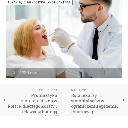
TERAPIA, DIAGNOSTYKA, PROFILAKTYKA
fot. 123rf.com
POPRZEDNI
NASTĘPNY
Profilaktyka
Rola lekarzy
stomatologiczna w
stomatologów w
Polsce: dlaczego koszty i
ograniczeniu epidemii
lęk wciąż hamują
tytoniowej
regularne wizyty?