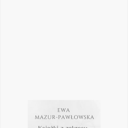
Jak podejmować właściwe decyzje w
dynamicznie zmieniającej się
rzeczywistości stomatologicznej? Jak
bezpiecznie rozwijać gabinet, inwestować
w nowoczesne technologie i jednocześnie
nie przeoczyć kwestii prawnych, które
mogą mieć kluczowe znaczenie dla
wykonywania zawodu? Odpowiedzi na…
Czytaj więcej