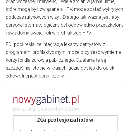
oraz wczesnej interwencji. Wiele zmian w jamie ustnej,
które mogą być związane z HPV, może zostać wykrytych
podczas rutynowych wizyt. Dlatego tak ważne jest, aby
personel stomatologiczny był odpowiednio przeszkolony
i świadomy swojej roli w profilaktyce HPV.
FDI podkreśla, że integracja lekarzy dentystów z
programami profilaktycznymi może przynieść wymierne
korzyści dla zdrowia publicznego. Działania te są
szczególnie istotne w krajach, gdzie dostęp do opieki
zdrowotnej jest ograniczony.
Nowy Gabinet
Stomatologiczny: walka z wirusem
HPV
Dla profesjonalistów
Więcej ciekawych artykułów w "Nowy Gabinet