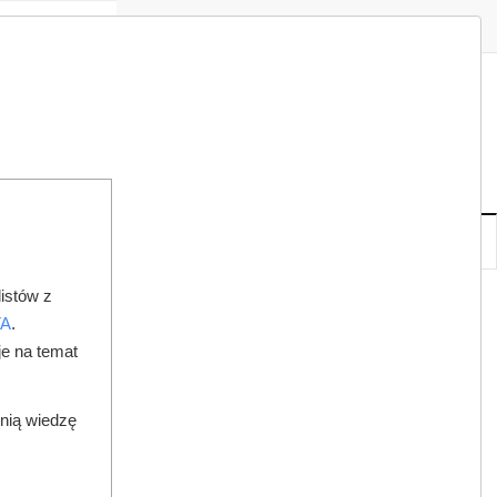
Zaloguj
Zarejestruj
Redakcja
Kontakt
ISH
06
19
CZ
,
SIE
NOWE
IA
KSIĘGARNIA
DO PRAWNIKA
istów z
 BĘDĄ UKARANI?
TA
.
je na temat
dnią wiedzę