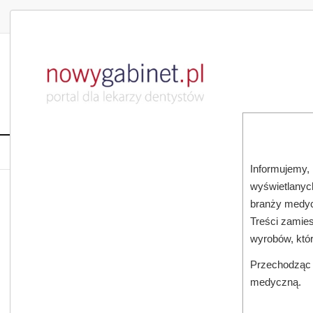
DLA LEKARZA
DLA PACJENTA
PUBLIKACJE NAU
START
AKTUALNOŚCI
MAGAZ
Informujemy, 
wyświetlanych
JESTEŚ TUTAJ:
START
AKTUALNOŚCI
branży medyc
Treści zamies
wyrobów, któ
Przechodząc d
medyczną.