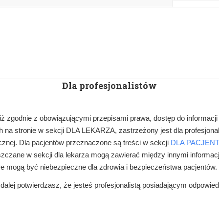
KOWE
NEWSLETTER
DOCTOR&LIFE
ENGL
Dla profesjonalistów
YN
ARTYKUŁY
SUBSKRYPCJA
SZKOLEN
iż zgodnie z obowiązującymi przepisami prawa, dostęp do informacji
 na stronie w sekcji DLA LEKARZA, zastrzeżony jest dla profesjonal
PRAWO W GABINECIE
LEKARZE PRACUJĄCY DLA „RECEPTOMATÓW”
znej. Dla pacjentów przeznaczone są treści w sekcji
DLA PACJEN
zczane w sekcji dla lekarza mogą zawierać między innymi informac
re mogą być niebezpieczne dla zdrowia i bezpieczeństwa pacjentów.
alej potwierdzasz, że jesteś profesjonalistą posiadającym odpowie