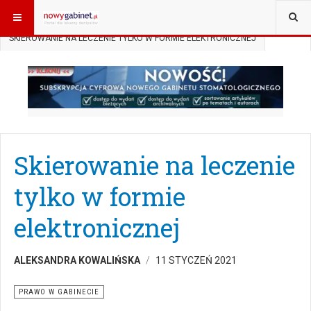
JESTEŚ TUTAJ:
START
AKTUALNOŚCI
PRAWO W GABINECIE
SKIEROWANIE NA LECZENIE TYLKO W FORMIE ELEKTRONICZNEJ
Skierowanie na leczenie
tylko w formie
elektronicznej
ALEKSANDRA KOWALIŃSKA
11 STYCZEŃ 2021
PRAWO W GABINECIE