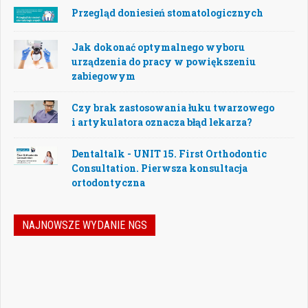
Przegląd doniesień stomatologicznych
Jak dokonać optymalnego wyboru
urządzenia do pracy w powiększeniu
zabiegowym
Czy brak zastosowania łuku twarzowego
i artykulatora oznacza błąd lekarza?
Dentaltalk - UNIT 15. First Orthodontic
Consultation. Pierwsza konsultacja
ortodontyczna
NAJNOWSZE WYDANIE NGS
Nowoczesna stomatologia to dziś nie tylko
doskonalenie technik leczenia, ale również
umiejętność podejmowania właściwych
decyzji – klinicznych, organizacyjnych i