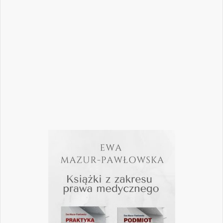
biznesowych. W najnowszym numerze
„Nowego Gabinetu Stomatologicznego”
przygotowaliśmy zestaw artykułów, które
pomogą
Czytaj więcej