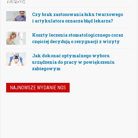
Czy brak zastosowania łuku twarzowego
i artykulatora oznacza błąd lekarza?
Koszty leczenia stomatologicznego coraz
częściej decydują o rezygnacji z wizyty
Jak dokonać optymalnego wyboru
urządzenia do pracy w powiększeniu
zabiegowym
NAJNOWSZE WYDANIE NGS
Jak podejmować właściwe decyzje w
dynamicznie zmieniającej się
rzeczywistości stomatologicznej? Jak
bezpiecznie rozwijać gabinet, inwestować
w nowoczesne technologie i jednocześnie
nie przeoczyć kwestii prawnych, które