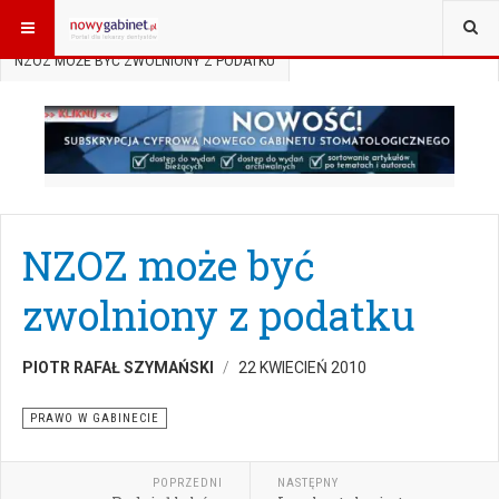
JESTEŚ TUTAJ:
START
AKTUALNOŚCI
PRAWO W GABINECIE
NZOZ MOŻE BYĆ ZWOLNIONY Z PODATKU
NZOZ może być
zwolniony z podatku
PIOTR RAFAŁ SZYMAŃSKI
22 KWIECIEŃ 2010
PRAWO W GABINECIE
POPRZEDNI
NASTĘPNY