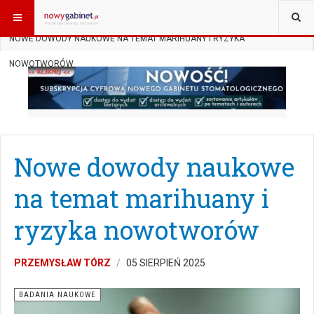
JESTEŚ TUTAJ:
START
AKTUALNOŚCI
BADANIA NAUKOWE
NOWE DOWODY NAUKOWE NA TEMAT MARIHUANY I RYZYKA
NOWOTWORÓW
Nowe dowody naukowe
na temat marihuany i
ryzyka nowotworów
PRZEMYSŁAW TÓRZ
05 SIERPIEŃ 2025
BADANIA NAUKOWE