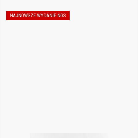
NAJNOWSZE WYDANIE NGS
Nowoczesna stomatologia to dziś nie tylko
doskonalenie technik leczenia, ale również
umiejętność podejmowania właściwych
decyzji – klinicznych, organizacyjnych i
biznesowych. W najnowszym numerze
„Nowego Gabinetu Stomatologicznego”
przygotowaliśmy zestaw artykułów, które
pomogą
Czytaj więcej