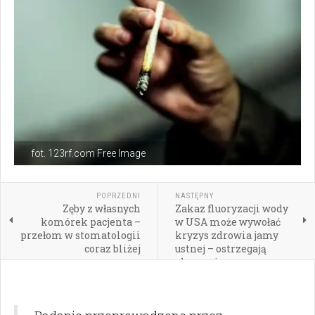
fot. 123rf.com Free Image
POPRZEDNI
NASTĘPNY
Zęby z własnych
Zakaz fluoryzacji wody
komórek pacjenta –
w USA może wywołać
przełom w stomatologii
kryzys zdrowia jamy
coraz bliżej
ustnej – ostrzegają
eksperci