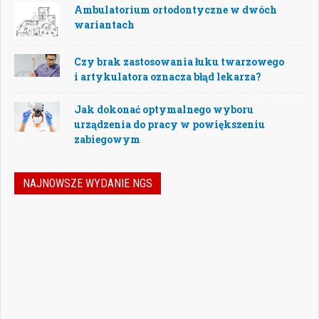
Ambulatorium ortodontyczne w dwóch
wariantach
Czy brak zastosowania łuku twarzowego
i artykulatora oznacza błąd lekarza?
Jak dokonać optymalnego wyboru
urządzenia do pracy w powiększeniu
zabiegowym
NAJNOWSZE WYDANIE NGS
Jak podejmować właściwe decyzje w
dynamicznie zmieniającej się
rzeczywistości stomatologicznej? Jak
bezpiecznie rozwijać gabinet, inwestować
w nowoczesne technologie i jednocześnie
nie przeoczyć kwestii prawnych, które
mogą mieć kluczowe znaczenie dla