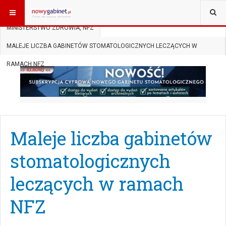
JESTEŚ TUTAJ:
START
AKTUALNOŚCI
MINISTERSTWO ZDROWIA, NFZ
MALEJE LICZBA GABINETÓW STOMATOLOGICZNYCH LECZĄCYCH W
RAMACH NFZ
Maleje liczba gabinetów
stomatologicznych
leczących w ramach
NFZ