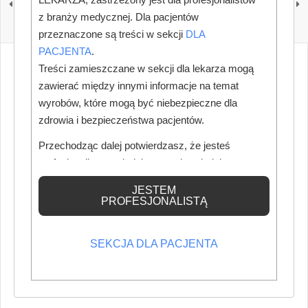
leczenie kanałowe w
publicznych gabinetów
z branży medycznej. Dla pacjentów
2026 roku – kto może
stomatologicznych?
skorzystać?
Dentyści masowo
przeznaczone są treści w sekcji
DLA
rezygnują z umów z NFZ
PACJENTA
.
Treści zamieszczane w sekcji dla lekarza mogą
zawierać między innymi informacje na temat
wyrobów, które mogą być niebezpieczne dla
zdrowia i bezpieczeństwa pacjentów.
Przechodząc dalej potwierdzasz, że jesteś
profesjonalistą posiadającym odpowiednią
wiedzę medyczną.
JESTEM
PROFESJONALISTĄ
SEKCJA DLA PACJENTA