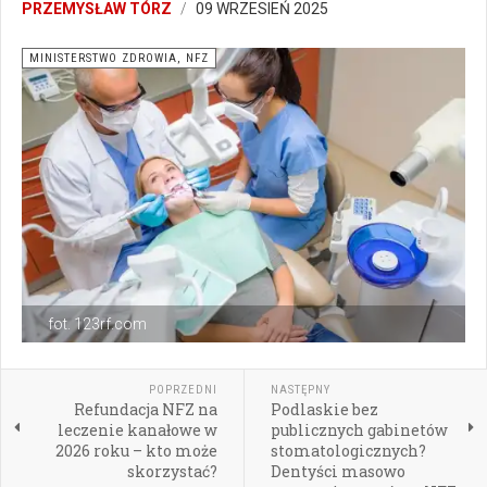
PRZEMYSŁAW TÓRZ
09 WRZESIEŃ 2025
MINISTERSTWO ZDROWIA, NFZ
fot. 123rf.com
POPRZEDNI
NASTĘPNY
Refundacja NFZ na
Podlaskie bez
leczenie kanałowe w
publicznych gabinetów
2026 roku – kto może
stomatologicznych?
skorzystać?
Dentyści masowo