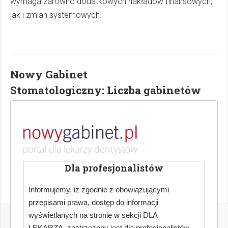
wymaga zarówno dodatkowych nakładów finansowych,
jak i zmian systemowych.
Nowy Gabinet
Stomatologiczny: Liczba gabinetów
stomatologicznych leczących w
ramach NFZ
Więcej ciekawych artykułów w "Nowy Gabinet
Stomatologiczny" -
zamów prenumeratę
lub kup
Dla profesjonalistów
prenumeratę w naszym sklepie
.
Informujemy, iż zgodnie z obowiązującymi
przepisami prawa, dostęp do informacji
POPRZEDNI
NASTĘPNY
wyświetlanych na stronie w sekcji DLA
Refundacja NFZ na
Podlaskie bez
LEKARZA, zastrzeżony jest dla profesjonalistów