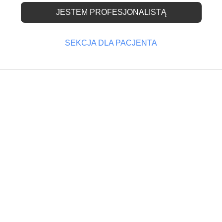
JESTEM PROFESJONALISTĄ
owia dofinansuje
ych dentystów
SEKCJA DLA PACJENTA