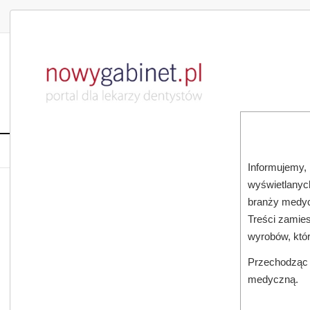
DLA LEKARZA
DLA PACJENTA
PUBLIKACJE NAU
START
AKTUALNOŚCI
MAGAZ
Informujemy, 
wyświetlanych
JESTEŚ TUTAJ:
START
AKTUALNOŚCI
branży medyc
Treści zamies
wyrobów, któ
Przechodząc d
medyczną.