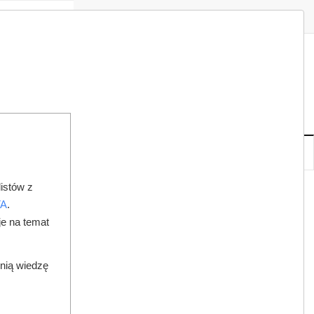
Zaloguj
Zarejestruj
Redakcja
Kontakt
ISH
07
20
PT
,
SIE
NOWE
IA
KSIĘGARNIA
DO PRAWNIKA
istów z
E SZKOLNYCH DENTYSTÓW
TA
.
je na temat
dnią wiedzę