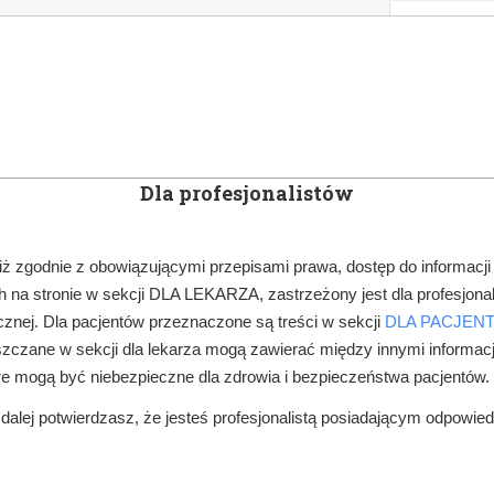
KOWE
NEWSLETTER
DOCTOR&LIFE
ENGL
Dla profesjonalistów
YN
ARTYKUŁY
SUBSKRYPCJA
SZKOLEN
iż zgodnie z obowiązującymi przepisami prawa, dostęp do informacji
 na stronie w sekcji DLA LEKARZA, zastrzeżony jest dla profesjonal
FINANSE, ZUS
MINISTERSTWO ZDROWIA DOFINANSUJE POSTOJOW
znej. Dla pacjentów przeznaczone są treści w sekcji
DLA PACJEN
zczane w sekcji dla lekarza mogą zawierać między innymi informac
re mogą być niebezpieczne dla zdrowia i bezpieczeństwa pacjentów.
alej potwierdzasz, że jesteś profesjonalistą posiadającym odpowie