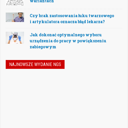
wariantach
Czy brak zastosowania łuku twarzowego
i artykulatora oznacza błąd lekarza?
Jak dokonać optymalnego wyboru
urządzenia do pracy w powiększeniu
zabiegowym
NAJNOWSZE WYDANIE NGS
Nowoczesna stomatologia to dziś nie tylko
doskonalenie technik leczenia, ale również
umiejętność podejmowania właściwych
decyzji – klinicznych, organizacyjnych i
biznesowych. W najnowszym numerze
„Nowego Gabinetu Stomatologicznego”
przygotowaliśmy zestaw artykułów, które
pomogą