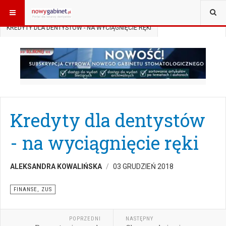
JESTEŚ TUTAJ:
START
AKTUALNOŚCI
FINANSE, ZUS
KREDYTY DLA DENTYSTÓW - NA WYCIĄGNIĘCIE RĘKI
Kredyty dla dentystów
- na wyciągnięcie ręki
ALEKSANDRA KOWALIŃSKA
03 GRUDZIEŃ 2018
FINANSE, ZUS
POPRZEDNI
NASTĘPNY