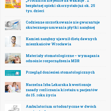
„Próchnica nie jedzie na wakacje”. Z
bezpłatnej opieki skorzystało już ok. 25
tys. dzieci
Codzienne szczotkowanie nie gwarantuje
skutecznego usuwania płytki nazębnej
Kamień nazębny ujawnił dietę dawnych
mieszkańców Wrocławia
Materiały stomatologiczne – wymagania
odnośnie rozporządzenia MDR
Przegląd doniesień stomatologicznych
Naczelna Izba Lekarska kwestionuje
zasady rozliczania kiretażu u pacjentów
do 15. roku życia
Ambulatorium ortodontyczne w dwóch