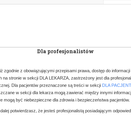
KOWE
NEWSLETTER
DOCTOR&LIFE
ENGL
Dla profesjonalistów
YN
ARTYKUŁY
SUBSKRYPCJA
SZKOLEN
iż zgodnie z obowiązującymi przepisami prawa, dostęp do informacji
 na stronie w sekcji DLA LEKARZA, zastrzeżony jest dla profesjonal
BADANIA NAUKOWE
CZY REFLUKS NISZCZY TWOJE ZĘBY?
znej. Dla pacjentów przeznaczone są treści w sekcji
DLA PACJEN
zczane w sekcji dla lekarza mogą zawierać między innymi informac
re mogą być niebezpieczne dla zdrowia i bezpieczeństwa pacjentów.
alej potwierdzasz, że jesteś profesjonalistą posiadającym odpowie