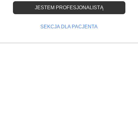
JESTEM PROFESJONALISTĄ
zy twoje zęby?
SEKCJA DLA PACJENTA
OPRZEDNI
NASTĘPNY
rążenia
Żel rozwiąże problemy stomatologii
Jama ustna i zęby każdego dnia narażone są na wie
czynników, które mogą pogarszać jej stan.
ru, palenie papierosów czy też spożywanie alkoholu oraz niekt
rzystnie wpływają na stan uzębienia. Dlatego też warto odpowied