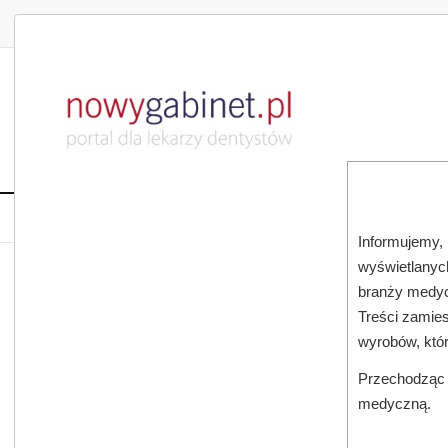
DLA LEKARZA
DLA PACJENTA
PUBLIKACJE NAU
START
AKTUALNOŚCI
MAGAZ
Informujemy, 
wyświetlanych
JESTEŚ TUTAJ:
START
AKTUALNOŚCI
branży medyc
Treści zamies
wyrobów, któ
Przechodząc d
medyczną.