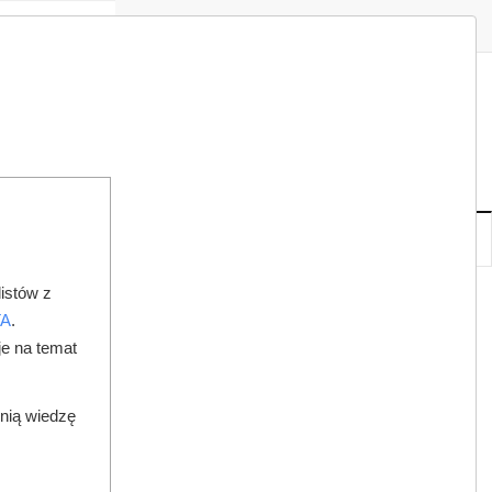
Zaloguj
Zarejestruj
Redakcja
Kontakt
ISH
07
20
PT
,
SIE
NOWE
IA
KSIĘGARNIA
DO PRAWNIKA
istów z
TA
.
je na temat
dnią wiedzę