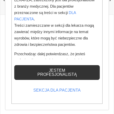
legalizacji medycyny
ograniczenia dotyczące
alternatywnej i błędów
e-papierosów i
z branży medycznej. Dla pacjentów
w nazewnictwie zawodu
woreczków
przeznaczone są treści w sekcji
DLA
„lekarz dentysta”
nikotynowych
PACJENTA
.
Treści zamieszczane w sekcji dla lekarza mogą
zawierać między innymi informacje na temat
wyrobów, które mogą być niebezpieczne dla
zdrowia i bezpieczeństwa pacjentów.
Przechodząc dalej potwierdzasz, że jesteś
profesjonalistą posiadającym odpowiednią
wiedzę medyczną.
JESTEM
PROFESJONALISTĄ
SEKCJA DLA PACJENTA