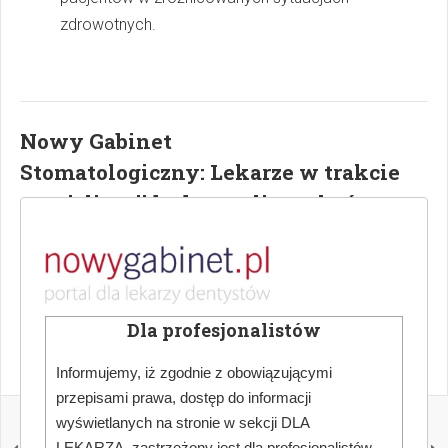
zdrowotnych.
Nowy Gabinet
Stomatologiczny: Lekarze w trakcie
specjalizacji będą mogli orzekać o
niepełnosprawności
Więcej ciekawych artykułów w "Nowy Gabinet
Stomatologiczny" -
zamów prenumeratę
lub kup
Dla profesjonalistów
prenumeratę w naszym sklepie
.
Informujemy, iż zgodnie z obowiązującymi
przepisami prawa, dostęp do informacji
POPRZEDNI
NASTĘPNY
wyświetlanych na stronie w sekcji DLA
NRL: sprzeciw wobec
Od 5 lipca nowe
LEKARZA, zastrzeżony jest dla profesjonalistów