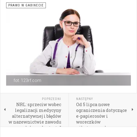
PRAWO W GABINECIE
fot. 123rf.com
POPRZEDNI
NASTĘPNY
NRL: sprzeciw wobec
Od 5 lipca nowe
legalizacji medycyny
ograniczenia dotyczące
alternatywnej i błędów
e-papierosów i
w nazewnictwie zawodu
woreczków
„lekarz dentysta”
nikotynowych