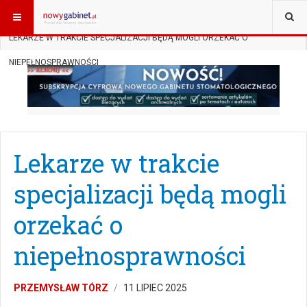
JESTEŚ TUTAJ:
START
AKTUALNOŚCI
PRAWO W GABINECIE
LEKARZE W TRAKCIE SPECJALIZACJI BĘDĄ MOGLI ORZEKAĆ O
NIEPEŁNOSPRAWNOŚCI
Lekarze w trakcie
specjalizacji będą mogli
orzekać o
niepełnosprawności
PRZEMYSŁAW TÓRZ
11 LIPIEC 2025