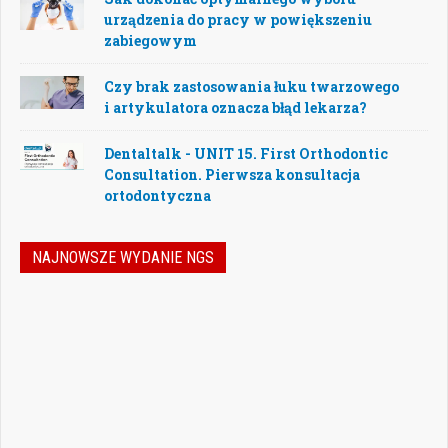
urządzenia do pracy w powiększeniu
zabiegowym
Czy brak zastosowania łuku twarzowego
i artykulatora oznacza błąd lekarza?
Dentaltalk - UNIT 15. First Orthodontic
Consultation. Pierwsza konsultacja
ortodontyczna
NAJNOWSZE WYDANIE NGS
Nowoczesna stomatologia to dziś nie tylko
doskonalenie technik leczenia, ale również
umiejętność podejmowania właściwych
decyzji – klinicznych, organizacyjnych i
biznesowych. W najnowszym numerze
„Nowego Gabinetu Stomatologicznego”
przygotowaliśmy zestaw artykułów, które