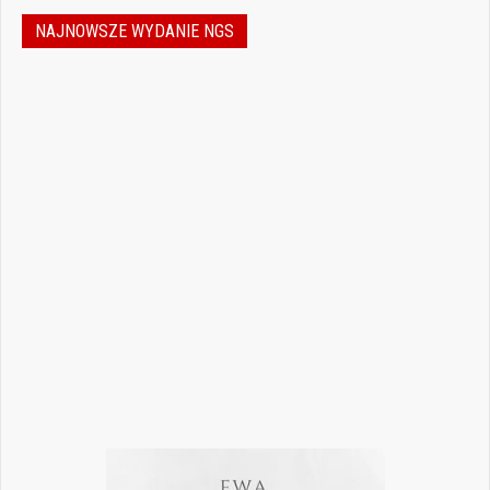
NAJNOWSZE WYDANIE NGS
Jak podejmować właściwe decyzje w
dynamicznie zmieniającej się
rzeczywistości stomatologicznej? Jak
bezpiecznie rozwijać gabinet, inwestować
w nowoczesne technologie i jednocześnie
nie przeoczyć kwestii prawnych, które
mogą mieć kluczowe znaczenie dla
wykonywania zawodu? Odpowiedzi na…
Czytaj więcej