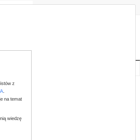
Zaloguj
Zarejestruj
Redakcja
Kontakt
ISH
08
20
SO
,
SIE
NOWE
IA
KSIĘGARNIA
DO PRAWNIKA
istów z
NTROLE
TA
.
je na temat
dnią wiedzę