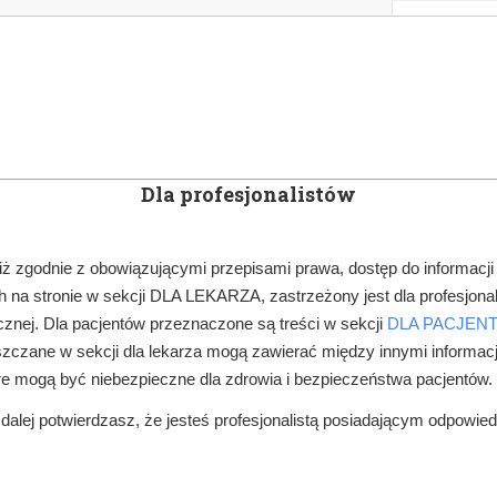
KOWE
NEWSLETTER
DOCTOR&LIFE
ENGL
Dla profesjonalistów
YN
ARTYKUŁY
SUBSKRYPCJA
SZKOLEN
iż zgodnie z obowiązującymi przepisami prawa, dostęp do informacji
 na stronie w sekcji DLA LEKARZA, zastrzeżony jest dla profesjonal
PRAWO W GABINECIE
UWAGA SANEPID MA NOWE POMYSŁY NA KO
znej. Dla pacjentów przeznaczone są treści w sekcji
DLA PACJEN
zczane w sekcji dla lekarza mogą zawierać między innymi informac
re mogą być niebezpieczne dla zdrowia i bezpieczeństwa pacjentów.
alej potwierdzasz, że jesteś profesjonalistą posiadającym odpowie