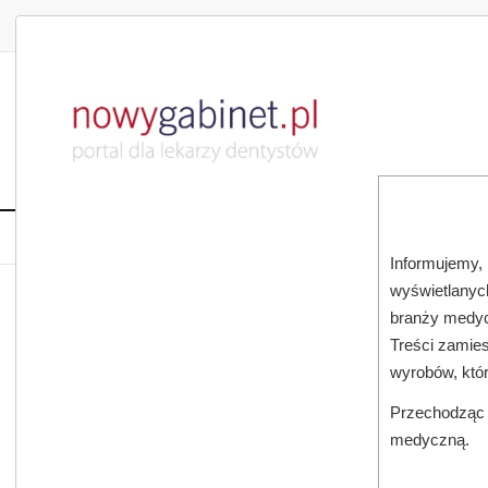
DLA LEKARZA
DLA PACJENTA
PUBLIKACJE NAU
START
AKTUALNOŚCI
MAGAZ
Informujemy, 
wyświetlanych
JESTEŚ TUTAJ:
START
AKTUALNOŚCI
branży medyc
Treści zamies
wyrobów, któ
Przechodząc d
medyczną.