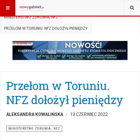
JESTEŚ TUTAJ:
START
AKTUALNOŚCI
MINISTERSTWO ZDROWIA, NFZ
PRZEŁOM W TORUNIU. NFZ DOŁOŻYŁ PIENIĘDZY
Przełom w Toruniu.
NFZ dołożył pieniędzy
ALEKSANDRA KOWALIŃSKA
13 CZERWIEC 2022
MINISTERSTWO ZDROWIA, NFZ