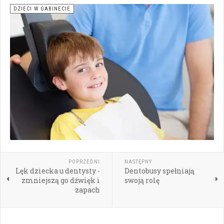
DZIECI W GABINECIE
POPRZEDNI
NASTĘPNY
Lęk dziecka u dentysty -
Dentobusy spełniają
zmniejszą go dźwięk i
swoją rolę
zapach