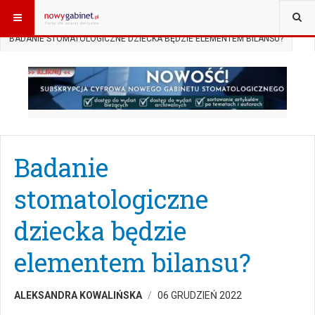
JESTEŚ TUTAJ:
START
AKTUALNOŚCI
DZIECI W GABINECIE
BADANIE STOMATOLOGICZNE DZIECKA BĘDZIE ELEMENTEM BILANSU?
Badanie
stomatologiczne
dziecka będzie
elementem bilansu?
ALEKSANDRA KOWALIŃSKA
06 GRUDZIEŃ 2022