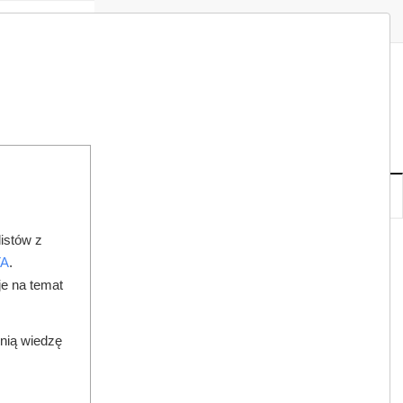
Zaloguj
Zarejestruj
Redakcja
Kontakt
ISH
07
19
PT
,
SIE
NOWE
IA
KSIĘGARNIA
DO PRAWNIKA
istów z
 ZĘBÓW W SZKOŁACH
TA
.
je na temat
dnią wiedzę