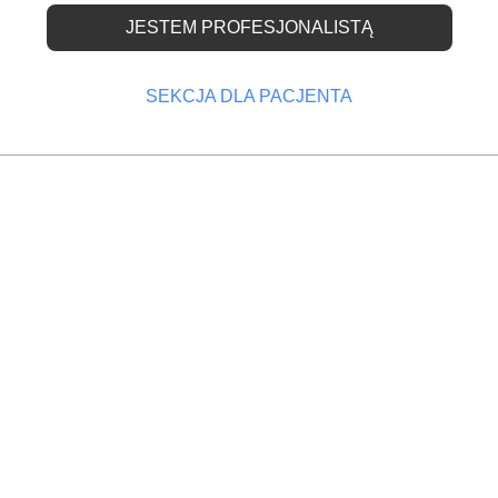
JESTEM PROFESJONALISTĄ
 konkurs na leczenie
h
SEKCJA DLA PACJENTA
OPRZEDNI
NASTĘPNY
busach?
Śląsk: znajdą się pieniądze na profilaktykę
Trzeci konkurs na gabinety stomatologiczne we
wrocławskich podstawówkach ogłosili tamtejsi
urzędnicy. Tym razem jednak, dentyści nie będą