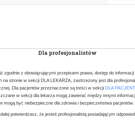
KOWE
NEWSLETTER
DOCTOR&LIFE
ENGL
Dla profesjonalistów
YN
ARTYKUŁY
SUBSKRYPCJA
SZKOLEN
iż zgodnie z obowiązującymi przepisami prawa, dostęp do informacji
 na stronie w sekcji DLA LEKARZA, zastrzeżony jest dla profesjonal
DZIECI W GABINECIE
WROCŁAW: KOLEJNY KONKURS NA LECZENIE
znej. Dla pacjentów przeznaczone są treści w sekcji
DLA PACJEN
zczane w sekcji dla lekarza mogą zawierać między innymi informac
re mogą być niebezpieczne dla zdrowia i bezpieczeństwa pacjentów.
alej potwierdzasz, że jesteś profesjonalistą posiadającym odpowie