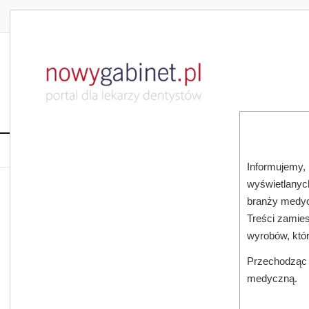
DLA LEKARZA
DLA PACJENTA
PUBLIKACJE NAU
START
AKTUALNOŚCI
MAGAZ
Informujemy, 
wyświetlanych
JESTEŚ TUTAJ:
START
AKTUALNOŚCI
branży medyc
Treści zamies
wyrobów, któ
Przechodząc d
medyczną.