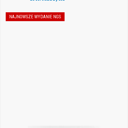
NAJNOWSZE WYDANIE NGS
Nowoczesna stomatologia to dziś nie tylko
doskonalenie technik leczenia, ale również
umiejętność podejmowania właściwych
decyzji – klinicznych, organizacyjnych i
biznesowych. W najnowszym numerze
„Nowego Gabinetu Stomatologicznego”
przygotowaliśmy zestaw artykułów, które
pomogą
Czytaj więcej