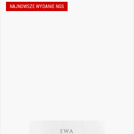
NAJNOWSZE WYDANIE NGS
Nowoczesna stomatologia to dziś nie tylko
doskonalenie technik leczenia, ale również
umiejętność podejmowania właściwych
decyzji – klinicznych, organizacyjnych i
biznesowych. W najnowszym numerze
„Nowego Gabinetu Stomatologicznego”
przygotowaliśmy zestaw artykułów, które
pomogą
Czytaj więcej