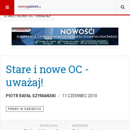
JESTEŚ TUTAJ:
START
AKTUALNOŚCI
PRAWO W GABINECIE
STARE I NOWE OC - UWAŻAJ!
Stare i nowe OC -
uważaj!
PIOTR RAFAŁ SZYMAŃSKI
11 CZERWIEC 2010
PRAWO W GABINECIE
POPRZEDNI
NASTĘPNY