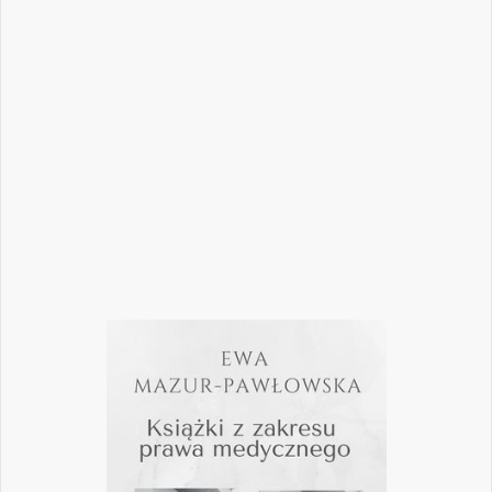
decyzji – klinicznych, organizacyjnych i
biznesowych. W najnowszym numerze
„Nowego Gabinetu Stomatologicznego”
przygotowaliśmy zestaw artykułów, które
pomogą
Czytaj więcej