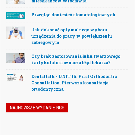
mieszkańców Wrocławia
Przegląd doniesień stomatologicznych
Jak dokonać optymalnego wyboru
urządzenia do pracy w powiększeniu
zabiegowym
Czy brak zastosowania łuku twarzowego
i artykulatora oznacza błąd lekarza?
Dentaltalk - UNIT 15. First Orthodontic
Consultation. Pierwsza konsultacja
ortodontyczna
NAJNOWSZE WYDANIE NGS
Nowoczesna stomatologia to dziś nie tylko
doskonalenie technik leczenia, ale również
umiejętność podejmowania właściwych