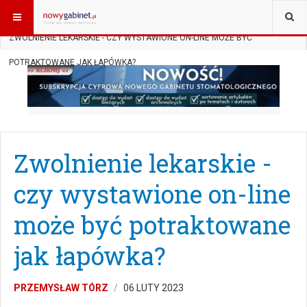
JESTEŚ TUTAJ:
START
AKTUALNOŚCI
PRAWO W GABINECIE
ZWOLNIENIE LEKARSKIE - CZY WYSTAWIONE ON-LINE MOŻE BYĆ
POTRAKTOWANE JAK ŁAPÓWKA?
Zwolnienie lekarskie -
czy wystawione on-line
może być potraktowane
jak łapówka?
PRZEMYSŁAW TÓRZ
06 LUTY 2023