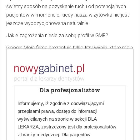
świetny sposób na pozyskanie ruchu od potencjalnych
pacjentów w momencie, kiedy nasza wizytówka nie jest
jeszcze wypozycjonowana naturalnie.
Jakie zagrożenia niesie za sobą profil w GMF?
Google Moja firma prezentuje tylko trzy wyniki, które mają
znaczenie w zdobywaniu ruchu. Bije się więc o nie wiele
podmiotów. Ta walka często przybiera bardzo nieczysty
charakter.
Spotykaliśmy się niejednokrotnie z praktykami czarnego
Dla profesjonalistów
PR, gdy firma X chcą popsuć firmie Y opinie oraz pozycje
w GMF i kupuje na rynku negatywne rekomendacje.
Informujemy, iż zgodnie z obowiązującymi
Skutkiem tego ranking firmy Y zostaje obniżony, a
przepisami prawa, dostęp do informacji
wiarygodność na rynku popsuta dzięki tym opiniom.
wyświetlanych na stronie w sekcji DLA
LEKARZA, zastrzeżony jest dla profesjonalistów
Na szczęście Google oferuje moduł zgłaszania takich
z branży medycznej. Dla pacjentów
opinii i w bliższej lub dalszej perspektywie można te opinie