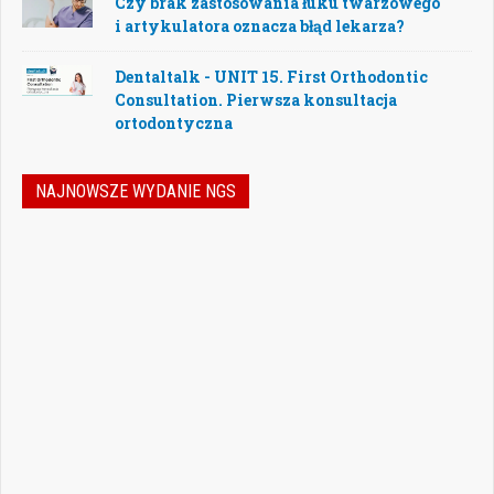
Czy brak zastosowania łuku twarzowego
i artykulatora oznacza błąd lekarza?
Dentaltalk - UNIT 15. First Orthodontic
Consultation. Pierwsza konsultacja
ortodontyczna
NAJNOWSZE WYDANIE NGS
Nowoczesna stomatologia to dziś nie tylko
doskonalenie technik leczenia, ale również
umiejętność podejmowania właściwych
decyzji – klinicznych, organizacyjnych i
biznesowych. W najnowszym numerze
„Nowego Gabinetu Stomatologicznego”
przygotowaliśmy zestaw artykułów, które
pomogą
Czytaj więcej