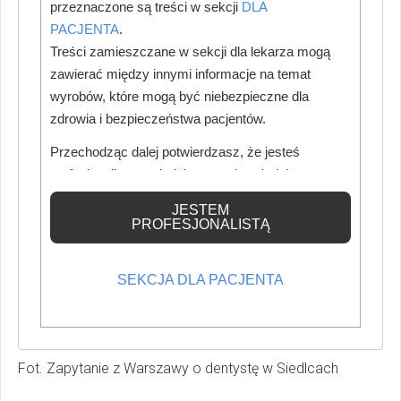
przeznaczone są treści w sekcji
DLA
usunąć. Nie jest to jednak proces prosty i szybki. Tutaj
PACJENTA
.
również z pomocą przychodzi wiele firm specjalizujących
Treści zamieszczane w sekcji dla lekarza mogą
się w konsultingu w zakresie negatywnego PR.
zawierać między innymi informacje na temat
wyrobów, które mogą być niebezpieczne dla
zdrowia i bezpieczeństwa pacjentów.
Przechodząc dalej potwierdzasz, że jesteś
profesjonalistą posiadającym odpowiednią
wiedzę medyczną.
JESTEM
PROFESJONALISTĄ
SEKCJA DLA PACJENTA
Fot. Zapytanie z Warszawy o dentystę w Siedlcach