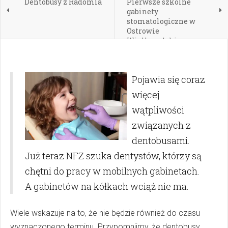
Dentobusy z Radomia
Pierwsze szkolne
gabinety
stomatologiczne w
Ostrowie
Wielkopolskim
Pojawia się coraz
więcej
wątpliwości
związanych z
dentobusami.
Już teraz NFZ szuka dentystów, którzy są
chętni do pracy w mobilnych gabinetach.
A gabinetów na kółkach wciąż nie ma.
Wiele wskazuje na to, że nie będzie również do czasu
wyznaczonego terminu. Przypomnijmy, że dentobusy