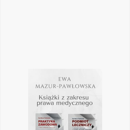
„Nowego Gabinetu Stomatologicznego”
przygotowaliśmy zestaw artykułów, które
pomogą
Czytaj więcej