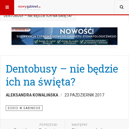
JESTEŚ TUTAJ:
START
AKTUALNOŚCI
DZIECI W GABINECIE
DENTOBUSY – NIE BĘDZIE ICH NA ŚWIĘTA?
Dentobusy – nie będzie
ich na święta?
ALEKSANDRA KOWALIŃSKA
23 PAŹDZIERNIK 2017
DZIECI W GABINECIE
POPRZEDNI
NASTĘPNY