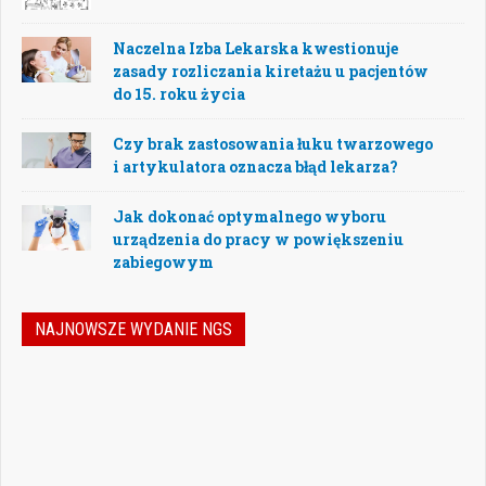
Naczelna Izba Lekarska kwestionuje
zasady rozliczania kiretażu u pacjentów
do 15. roku życia
Czy brak zastosowania łuku twarzowego
i artykulatora oznacza błąd lekarza?
Jak dokonać optymalnego wyboru
urządzenia do pracy w powiększeniu
zabiegowym
NAJNOWSZE WYDANIE NGS
Nowoczesna stomatologia to dziś nie tylko
doskonalenie technik leczenia, ale również
umiejętność podejmowania właściwych
decyzji – klinicznych, organizacyjnych i
biznesowych. W najnowszym numerze