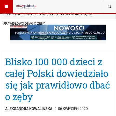
JESTEŚ TUTAJ:
START
AKTUALNOŚCI
AKCJE SPOŁECZNE
BLISKO 100 000 DZIECI Z CAŁEJ POLSKI DOWIEDZIAŁO SIĘ JAK
PRAWIDŁOWO DBAĆ O ZĘBY
Blisko 100 000 dzieci z
całej Polski dowiedziało
się jak prawidłowo dbać
o zęby
ALEKSANDRA KOWALIŃSKA
06 KWIECIEŃ 2020