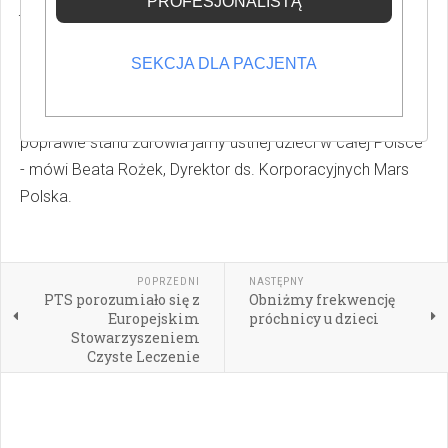
PROFESJONALISTĄ
jest dla nas – jako producenta bezcukrowych gum Orbit®
– ważnym i naturalnym działaniem. Od 2013 roku
dokładamy wszelkich starań, aby program „Dziel się
SEKCJA DLA PACJENTA
Uśmiechem” docierał do kolejnych uczniów. Dzięki
zaangażowaniu naszych Partnerów pomagamy w
poprawie stanu zdrowia jamy ustnej dzieci w całej Polsce
- mówi Beata Rożek, Dyrektor ds. Korporacyjnych Mars
Polska.
POPRZEDNI
NASTĘPNY
PTS porozumiało się z
Obniżmy frekwencję
Europejskim
próchnicy u dzieci
Stowarzyszeniem
Czyste Leczenie