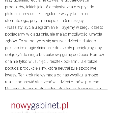
razy dziennie, regularne używanie dodatkowych
produktów, takich jak nić dentystyczna czy płyn do
płukania jamy ustnej i regularne wizyty kontrolne u
stomatologa, przynajmniej raz na 6 miesięcy.
- Nasz styl życia uległ zmianie – żyjemy w biegu, często
podjadamy w ciągu dnia, nie mając możliwości umycia
zębów. To samo tyczy się naszych dzieci – dlatego
pakując im drugie śniadanie do szkoły pamiętajmy, aby
dołączyć do niego bezcukrową gumę do żucia. Pomoże
ona nie tylko w usunięciu resztek pokarmu, ale także
pobudzi produkcję śliny, która neutralizuje szkodliwe
kwasy. Ten krok nie wymaga od nas wysiłku, a może
realnie poprawić stan zębów u dzieci – mówi profesor
Marzena Dominiak, Prezydent Polskiego Towarzystwa
Stomatologicznego.
Walka z próchnicą trwa od lat
Program „Dziel się Uśmiechem” jest w całości