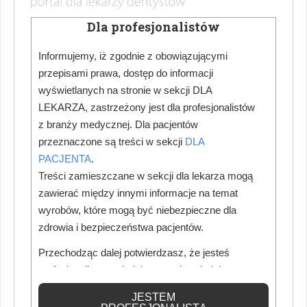
finansowany przez firmę Mars Polska, która co roku
Dla profesjonalistów
przekazuje na jego realizację 1% ze sprzedaży dowolnych
gum Orbit® we wskazanych miesiącach, zazwyczaj
Informujemy, iż zgodnie z obowiązującymi
wczesną jesienią. W ramach 7. edycji akcją zostały objęte
przepisami prawa, dostęp do informacji
produkty sprzedawane w sklepach stacjonarnych od 1
wyświetlanych na stronie w sekcji DLA
LEKARZA, zastrzeżony jest dla profesjonalistów
września do końca października 2019. 1 proc ze
z branży medycznej. Dla pacjentów
sprzedaży w tym okresie wyniósł 800 528 złotych.
przeznaczone są treści w sekcji
DLA
Oznacza to, że od pierwszej edycji programu na edukację
PACJENTA
.
dzieci (m.in. na zestawy do pielęgnacji zębów, materiały
Treści zamieszczane w sekcji dla lekarza mogą
edukacyjne i organizację lekcji) przekazano ponad 5,4 mln
zawierać między innymi informacje na temat
zł.
wyrobów, które mogą być niebezpieczne dla
zdrowia i bezpieczeństwa pacjentów.
- Bezcukrowa guma jest jednym z czterech kroków do
Przechodząc dalej potwierdzasz, że jesteś
zdrowych i czystych zębów, zalecanych przez ekspertów
profesjonalistą posiadającym odpowiednią
m.in. z PTS i PTSD. Dlatego prowadzenie działań
wiedzę medyczną.
edukacyjnych w zakresie prawidłowej higieny jamy ustnej
JESTEM