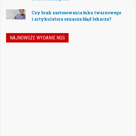
Czy brak zastosowania łuku twarzowego
i artykulatora oznacza błąd lekarza?
NAJNOWSZE WYDANIE NGS
Nowoczesna stomatologia to dziś nie tylko
doskonalenie technik leczenia, ale również
umiejętność podejmowania właściwych
decyzji – klinicznych, organizacyjnych i
biznesowych. W najnowszym numerze
„Nowego Gabinetu Stomatologicznego”
przygotowaliśmy zestaw artykułów, które
pomogą
Czytaj więcej