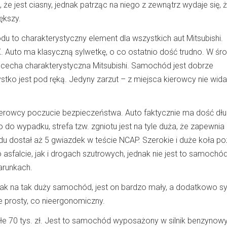
e jest ciasny, jednak patrząc na niego z zewnątrz wydaje się, 
ększy.
u to charakterystyczny element dla wszystkich aut Mitsubishi.
. Auto ma klasyczną sylwetkę, o co ostatnio dość trudno. W śr
ż cecha charakterystyczna Mitsubishi. Samochód jest dobrze
ko jest pod ręką. Jedyny zarzut – z miejsca kierowcy nie wid
kierowcy poczucie bezpieczeństwa. Auto faktycznie ma dość dłu
 do wypadku, strefa tzw. zgniotu jest na tyle duża, że zapewnia
 dostał aż 5 gwiazdek w teście NCAP. Szerokie i duże koła po
sfalcie, jak i drogach szutrowych, jednak nie jest to samochó
arunkach.
Jak na tak duży samochód, jest on bardzo mały, a dodatkowo s
yle prosty, co nieergonomiczny.
łe 70 tys. zł. Jest to samochód wyposażony w silnik benzynowy 