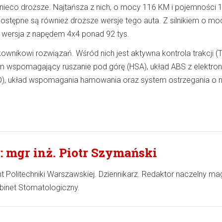
nieco droższe. Najtańsza z nich, o mocy 116 KM i pojemności 1
 dostępne są również droższe wersje tego auta. Z silnikiem o m
w wersja z napędem 4x4 ponad 92 tys.
ownikowi rozwiązań. Wśród nich jest aktywna kontrola trakcji (T
stem wspomagający ruszanie pod górę (HSA), układ ABS z elektro
D), układ wspomagania hamowania oraz system ostrzegania o 
: mgr inż. Piotr Szymański
t Politechniki Warszawskiej. Dziennikarz. Redaktor naczelny m
inet Stomatologiczny.