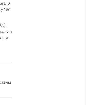
,8 DID,
ocy 150
CL) i
nicznym
nagłym
agazynu