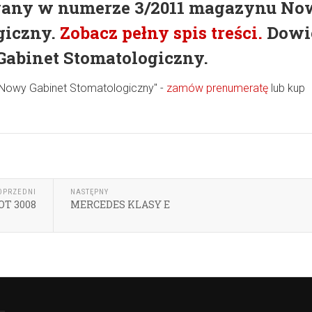
wany w numerze 3/2011 magazynu N
giczny.
Zobacz pełny spis treści.
Dowi
Gabinet Stomatologiczny.
"Nowy Gabinet Stomatologiczny" -
zamów prenumeratę
lub kup
OPRZEDNI
NASTĘPNY
T 3008
MERCEDES KLASY E