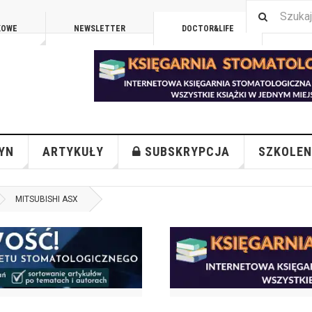
KOWE
NEWSLETTER
DOCTOR&LIFE
ENGL
YN
ARTYKUŁY
SUBSKRYPCJA
SZKOLEN
MITSUBISHI ASX