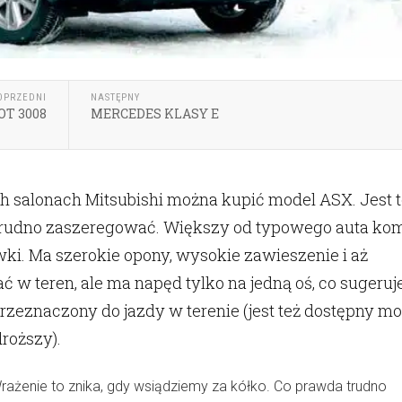
OPRZEDNI
NASTĘPNY
T 3008
MERCEDES KLASY E
h salonach Mitsubishi można kupić model ASX. Jest 
trudno zaszeregować. Większy od typowego auta kom
wki. Ma szerokie opony, wysokie zawieszenie i aż
ć w teren, ale ma napęd tylko na jedną oś, co sugeruje
przeznaczony do jazdy w terenie (jest też dostępny m
droższy).
Wrażenie to znika, gdy wsiądziemy za kółko. Co prawda trudno