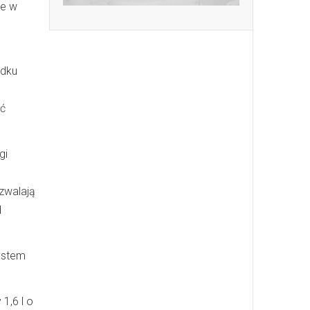
że w
odku
ać
gi
zwalają
d
ystem
1,6 l o