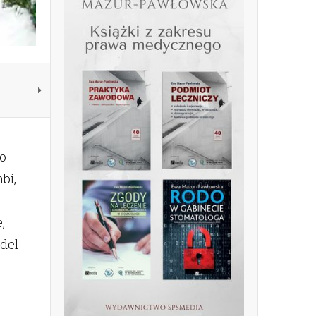
to
bi,
,
odel