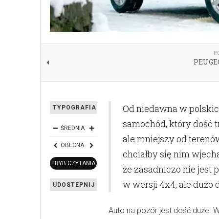
P
PEUGEO
Od niedawna w polskic
TYPOGRAFIA
samochód, który dość 
ŚREDNIA
ale mniejszy od terenó
OBECNA
chciałby się nim wjecha
TRYB CZYTANIA
że zasadniczo nie jest 
w wersji 4x4, ale dużo 
UDOSTEPNIJ
Auto na pozór jest dość duże. 