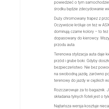
powiedzieć o tym samochodzie, ż
środku będzie zdecydowanie wi
Duży chromowany trapez z przod
Oczywiście króluje on też w ASX
dominują czarne kolory – to te
dopasowany do kierowcy. Wszyst
przodu auta.
Terenowa stylizacja auta daje 
przód i grube boki. Gdyby doszło
bezpieczeństwo. Nie bez powodu
na swobodną jazdę, zarówno po a
terenowy do jazdy w ciężkich w
Rozczarowuje za to bagażnik. 
składania tylnych foteli jest o t
Najtańsza wersja kosztuje nieca