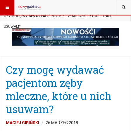
JESTEŚ TUTAJ:
START
DO PRAWNIKA
LECZENIE
CZY MOGĘ WYDAWAĆ PACJENTOM ZĘBY MLECZNE, KTÓRE U NICH
USUWAM?
Czy mogę wydawać
pacjentom zęby
mleczne, które u nich
usuwam?
MACIEJ GIBIŃSKI
26 MARZEC 2018