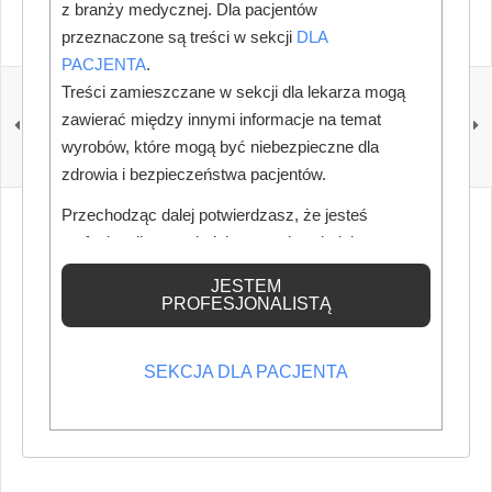
z branży medycznej. Dla pacjentów
przeznaczone są treści w sekcji
DLA
PACJENTA
.
POPRZEDNI
NASTĘPNY
Treści zamieszczane w sekcji dla lekarza mogą
Czy mogę wykonać
Czy lekarz nie
zawierać między innymi informacje na temat
aparat ortodontyczny
posiadający specjalizacji
wyrobów, które mogą być niebezpieczne dla
pacjentowi, który go
w dziedzinie ortodoncji,
zniszczył?
lecząc pacjenta w tym
zdrowia i bezpieczeństwa pacjentów.
zakresie, popełnia
przestępstwo?
Przechodząc dalej potwierdzasz, że jesteś
profesjonalistą posiadającym odpowiednią
wiedzę medyczną.
JESTEM
PROFESJONALISTĄ
SEKCJA DLA PACJENTA