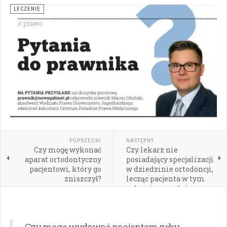
LECZENIE
POPRZEDNI
NASTĘPNY
Czy mogę wykonać
Czy lekarz nie
aparat ortodontyczny
posiadający specjalizacji
pacjentowi, który go
w dziedzinie ortodoncji,
zniszczył?
lecząc pacjenta w tym
zakresie, popełnia
przestępstwo?