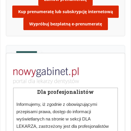
Kup prenumeratę lub subskrypcję internetową
Wypróbuj bezpłatną e-prenumeratę
PUBLIKACJA
Książka autorstwa adwokata dr n. prawniczych
Dla profesjonalistów
Macieja Gibińskiego pt. Kontrola i nadzór w
gabinecie medycznym.
Informujemy, iż zgodnie z obowiązującymi
przepisami prawa, dostęp do informacji
Kup książkę
wyświetlanych na stronie w sekcji DLA
LEKARZA, zastrzeżony jest dla profesjonalistów