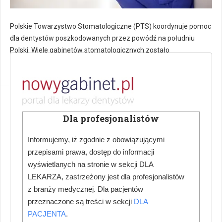
Polskie Towarzystwo Stomatologiczne (PTS) koordynuje pomoc
dla dentystów poszkodowanych przez powódź na południu
Polski. Wiele gabinetów stomatologicznych zostało
zniszczonych, co uniemożliwia lekarzom dalszą pracę.
Dr Anna Lella ponownie w zarządzie FDI –
sukces polskiej stomatologii
Dla profesjonalistów
PRZEMYSŁAW TÓRZ
ZE ŚWIATA STOMATOLOGII
23 WRZESIEŃ 2024
Informujemy, iż zgodnie z obowiązującymi
przepisami prawa, dostęp do informacji
wyświetlanych na stronie w sekcji DLA
LEKARZA, zastrzeżony jest dla profesjonalistów
z branży medycznej. Dla pacjentów
przeznaczone są treści w sekcji
DLA
PACJENTA
.