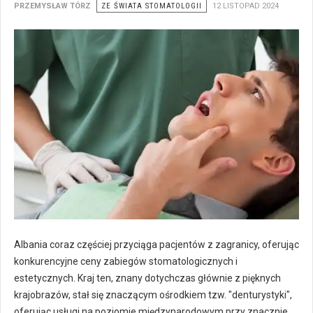
PRZEMYSŁAW TÓRZ
ZE ŚWIATA STOMATOLOGII
12 LISTOPAD 2024
Albania coraz częściej przyciąga pacjentów z zagranicy, oferując
konkurencyjne ceny zabiegów stomatologicznych i
estetycznych. Kraj ten, znany dotychczas głównie z pięknych
krajobrazów, stał się znaczącym ośrodkiem tzw. "denturystyki",
oferując usługi na poziomie międzynarodowym przy znacznie