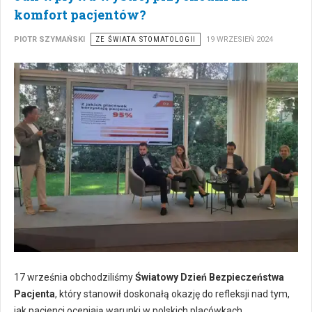
komfort pacjentów?
PIOTR SZYMAŃSKI
ZE ŚWIATA STOMATOLOGII
19 WRZESIEŃ 2024
17 września obchodziliśmy
Światowy Dzień Bezpieczeństwa
Pacjenta
, który stanowił doskonałą okazję do refleksji nad tym,
jak pacjenci oceniają warunki w polskich placówkach