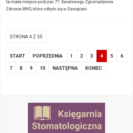
ta miała miejsce podczas 77. Światowego Zgromadzenia
Zdrowia WHO, które odbyło się w Szwajcarii.
STRONA 4 Z 55
START
POPRZEDNIA
1
2
3
4
5
6
7
8
9
10
NASTĘPNA
KONIEC