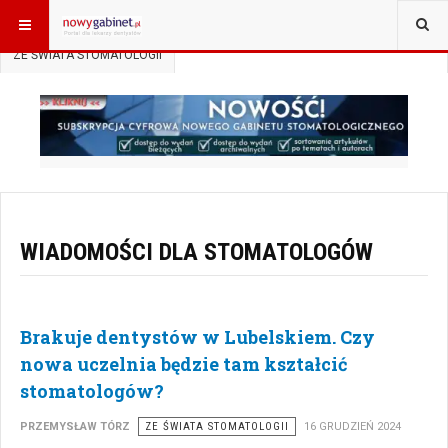
JESTEŚ TUTAJ:
START
AKTUALNOŚCI
ZE ŚWIATA STOMATOLOGII
WIADOMOŚCI DLA STOMATOLOGÓW
Brakuje dentystów w Lubelskiem. Czy
nowa uczelnia będzie tam kształcić
stomatologów?
PRZEMYSŁAW TÓRZ
ZE ŚWIATA STOMATOLOGII
16 GRUDZIEŃ 2024