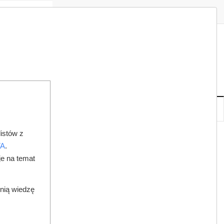
Zaloguj
Zarejestruj
Redakcja
Kontakt
ISH
08
20
SO
,
SIE
NOWE
IA
KSIĘGARNIA
DO PRAWNIKA
istów z
ESTETYCZNA - DENTYSTY KONTROLOWANY SKOK W BOK
TA
.
je na temat
dnią wiedzę