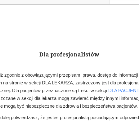
KOWE
NEWSLETTER
DOCTOR&LIFE
ENGL
Dla profesjonalistów
YN
ARTYKUŁY
SUBSKRYPCJA
SZKOLEN
iż zgodnie z obowiązującymi przepisami prawa, dostęp do informacji
 na stronie w sekcji DLA LEKARZA, zastrzeżony jest dla profesjonal
SZKOLENIA KADRY MEDYCZNEJ, TARGI, KONFERENCJE
MEDYCYNA 
znej. Dla pacjentów przeznaczone są treści w sekcji
DLA PACJEN
zczane w sekcji dla lekarza mogą zawierać między innymi informac
re mogą być niebezpieczne dla zdrowia i bezpieczeństwa pacjentów.
alej potwierdzasz, że jesteś profesjonalistą posiadającym odpowie