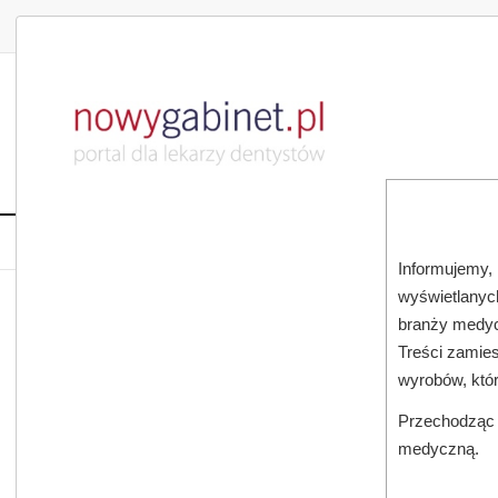
DLA LEKARZA
DLA PACJENTA
PUBLIKACJE NAU
START
AKTUALNOŚCI
MAGAZ
Informujemy, 
wyświetlanych
JESTEŚ TUTAJ:
START
AKTUALNOŚCI
branży medyc
Treści zamies
wyrobów, któ
Przechodząc d
medyczną.