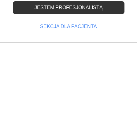
JESTEM PROFESJONALISTĄ
zna - dentysty
ok w bok
SEKCJA DLA PACJENTA
OPRZEDNI
NASTĘPNY
entacji
W drugiej połowie maja rusza Szkoła Okluzji
Przez lata stomatolog kojarzył się społeczeństwu
przede wszystkim z leczeniem bólu. Dziś wielu
dentystów - bez cienia przesady - może nazywać s