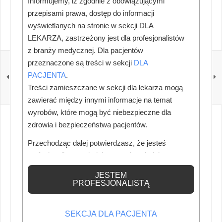
Informujemy, iż zgodnie z obowiązującymi
przepisami prawa, dostęp do informacji
wyświetlanych na stronie w sekcji DLA
LEKARZA, zastrzeżony jest dla profesjonalistów
z branży medycznej. Dla pacjentów
POPRZEDNI
NASTĘPNY
przeznaczone są treści w sekcji
DLA
Szafirowe końcówki
Optident otwiera salon
PACJENTA
.
w Warszawie
Treści zamieszczane w sekcji dla lekarza mogą
zawierać między innymi informacje na temat
wyrobów, które mogą być niebezpieczne dla
zdrowia i bezpieczeństwa pacjentów.
Przechodząc dalej potwierdzasz, że jesteś
profesjonalistą posiadającym odpowiednią
wiedzę medyczną.
JESTEM
PROFESJONALISTĄ
SEKCJA DLA PACJENTA