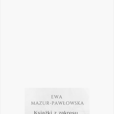
Nowoczesna stomatologia to dziś nie tylko
doskonalenie technik leczenia, ale również
umiejętność podejmowania właściwych
decyzji – klinicznych, organizacyjnych i
biznesowych. W najnowszym numerze
„Nowego Gabinetu Stomatologicznego”
przygotowaliśmy zestaw artykułów, które
pomogą
Czytaj więcej