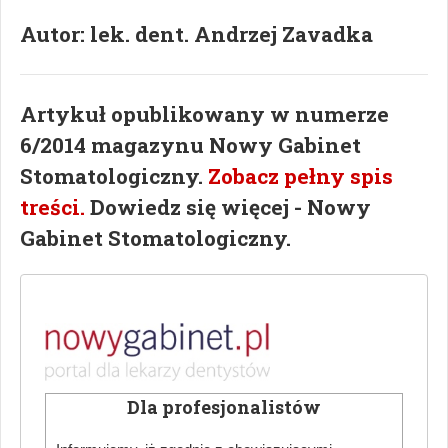
Autor: lek. dent. Andrzej Zavadka
Artykuł opublikowany w numerze
6/2014 magazynu Nowy Gabinet
Stomatologiczny.
Zobacz pełny spis
treści.
Dowiedz się więcej - Nowy
Gabinet Stomatologiczny.
Dowiedz się więcej - Preparacja zęba.
Nowy Gabinet Stomatologiczny.
Więcej ciekawych artykułów w "Nowy Gabinet
Dla profesjonalistów
Stomatologiczny" -
zamów prenumeratę
lub kup
prenumeratę w naszym sklepie
.