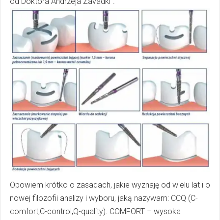
od Doktora Andrzeja Zavadki”.
Opowiem krótko o zasadach, jakie wyznaję od wielu lat i o
nowej filozofii analizy i wyboru, jaką nazywam: CCQ (C-
comfort,C-control,Q-quality). СOMFORT – wysoka