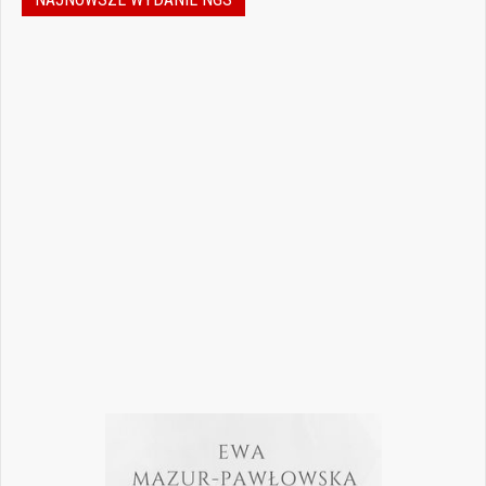
Jak podejmować właściwe decyzje w
dynamicznie zmieniającej się
rzeczywistości stomatologicznej? Jak
bezpiecznie rozwijać gabinet, inwestować
w nowoczesne technologie i jednocześnie
nie przeoczyć kwestii prawnych, które
mogą mieć kluczowe znaczenie dla
wykonywania zawodu? Odpowiedzi na…
Czytaj więcej