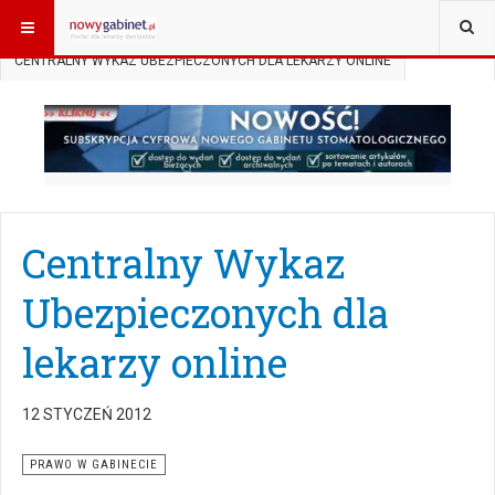
JESTEŚ TUTAJ:
START
AKTUALNOŚCI
PRAWO W GABINECIE
CENTRALNY WYKAZ UBEZPIECZONYCH DLA LEKARZY ONLINE
Centralny Wykaz
Ubezpieczonych dla
lekarzy online
12 STYCZEŃ 2012
PRAWO W GABINECIE