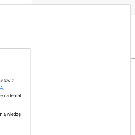
Zaloguj
Zarejestruj
Redakcja
Kontakt
ISH
07
20
PT
,
SIE
NOWE
IA
KSIĘGARNIA
DO PRAWNIKA
istów z
TA
.
je na temat
dnią wiedzę