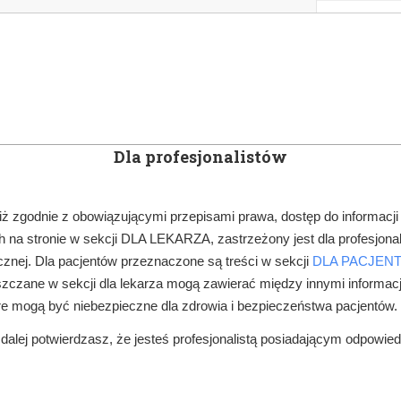
KOWE
NEWSLETTER
DOCTOR&LIFE
ENGL
Dla profesjonalistów
YN
ARTYKUŁY
SUBSKRYPCJA
SZKOLEN
iż zgodnie z obowiązującymi przepisami prawa, dostęp do informacji
 na stronie w sekcji DLA LEKARZA, zastrzeżony jest dla profesjonal
PRAWO W GABINECIE
BITWY O RTG CIĄG DALSZY
znej. Dla pacjentów przeznaczone są treści w sekcji
DLA PACJEN
zczane w sekcji dla lekarza mogą zawierać między innymi informac
re mogą być niebezpieczne dla zdrowia i bezpieczeństwa pacjentów.
alej potwierdzasz, że jesteś profesjonalistą posiadającym odpowie