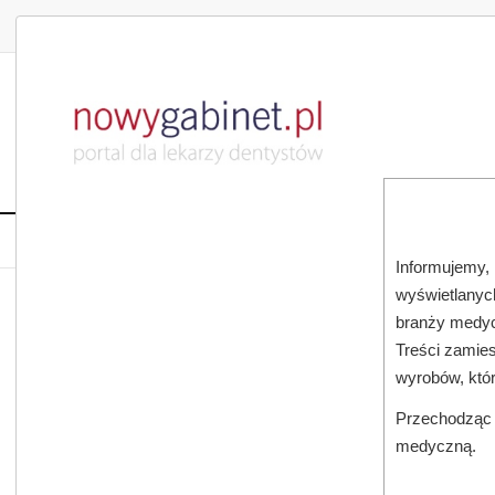
DLA LEKARZA
DLA PACJENTA
PUBLIKACJE NAU
START
AKTUALNOŚCI
MAGAZ
Informujemy, 
wyświetlanych
JESTEŚ TUTAJ:
START
AKTUALNOŚCI
branży medyc
Treści zamies
wyrobów, któ
Przechodząc d
medyczną.