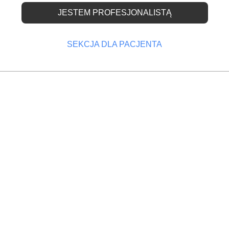
JESTEM PROFESJONALISTĄ
dalszy
SEKCJA DLA PACJENTA
OPRZEDNI
NASTĘPNY
ecept ?
Co to jest suma gwarancyjna OC?
projekt rozporządzenia Ministerstwa Zdrowia w spra
ia promieniowania jonizującego. Złagodzi on
logicznych pracowni RTG. Jakie zmiany zostaną
 nie jest to przesądzone, ale wiemy w jakim kierun
 zawarto m.in. radykalne zmniejszenie liczby godzin