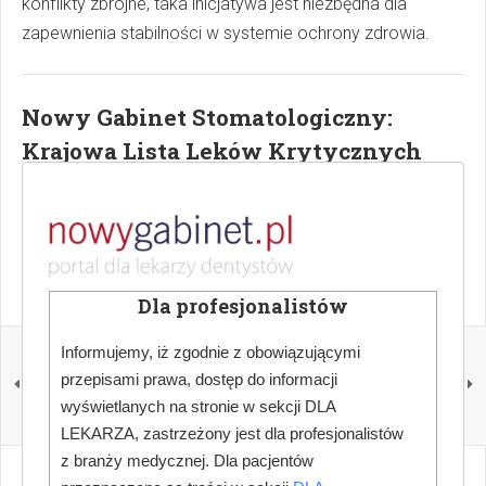
konflikty zbrojne, taka inicjatywa jest niezbędna dla
zapewnienia stabilności w systemie ochrony zdrowia.
Nowy Gabinet Stomatologiczny:
Krajowa Lista Leków Krytycznych
Więcej ciekawych artykułów w "Nowy Gabinet
Stomatologiczny" -
zamów prenumeratę
lub kup
prenumeratę w naszym sklepie
.
Dla profesjonalistów
POPRZEDNI
NASTĘPNY
Informujemy, iż zgodnie z obowiązującymi
MZ wprowadza zmiany
Dentysta influencerem:
przepisami prawa, dostęp do informacji
w leczeniu
zmiany w Kodeksie
wyświetlanych na stronie w sekcji DLA
stomatologicznym od 1
Etyki Lekarskiej
stycznia 2025 – co warto
LEKARZA, zastrzeżony jest dla profesjonalistów
wiedzieć?
z branży medycznej. Dla pacjentów