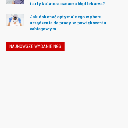
i artykulatora oznacza błąd lekarza?
Jak dokonać optymalnego wyboru
urządzenia do pracy w powiększeniu
zabiegowym
NAJNOWSZE WYDANIE NGS
Nowoczesna stomatologia to dziś nie tylko
doskonalenie technik leczenia, ale również
umiejętność podejmowania właściwych
decyzji – klinicznych, organizacyjnych i
biznesowych. W najnowszym numerze
„Nowego Gabinetu Stomatologicznego”
przygotowaliśmy zestaw artykułów, które
pomogą
Czytaj więcej