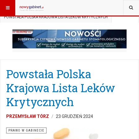
JESTEŚ TUTAJ:
START
AKTUALNOŚCI
PRAWO W GABINECIE
POWSTAŁA POLSKA KRAJOWA LISTA LEKÓW KRYTYCZNYCH
Powstała Polska
Krajowa Lista Leków
Krytycznych
PRZEMYSŁAW TÓRZ
23 GRUDZIEŃ 2024
PRAWO W GABINECIE