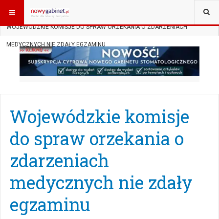
JESTEŚ TUTAJ:
START
AKTUALNOŚCI
PRAWO W GABINECIE
WOJEWÓDZKIE KOMISJE DO SPRAW ORZEKANIA O ZDARZENIACH
MEDYCZNYCH NIE ZDAŁY EGZAMINU
Wojewódzkie komisje
do spraw orzekania o
zdarzeniach
medycznych nie zdały
egzaminu