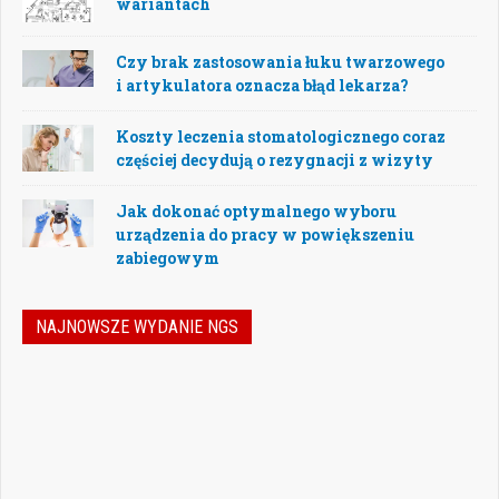
wariantach
Czy brak zastosowania łuku twarzowego
i artykulatora oznacza błąd lekarza?
Koszty leczenia stomatologicznego coraz
częściej decydują o rezygnacji z wizyty
Jak dokonać optymalnego wyboru
urządzenia do pracy w powiększeniu
zabiegowym
NAJNOWSZE WYDANIE NGS
Jak podejmować właściwe decyzje w
dynamicznie zmieniającej się
rzeczywistości stomatologicznej? Jak
bezpiecznie rozwijać gabinet, inwestować
w nowoczesne technologie i jednocześnie