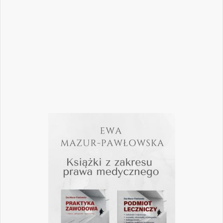
nie przeoczyć kwestii prawnych, które
mogą mieć kluczowe znaczenie dla
wykonywania zawodu? Odpowiedzi na…
Czytaj więcej