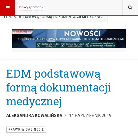
JESTEŚ TUTAJ:
START
AKTUALNOŚCI
PRAWO W GABINECIE
EDM PODSTAWOWĄ FORMĄ DOKUMENTACJI MEDYCZNEJ
EDM podstawową
formą dokumentacji
medycznej
ALEKSANDRA KOWALIŃSKA
14 PAŹDZIERNIK 2019
PRAWO W GABINECIE