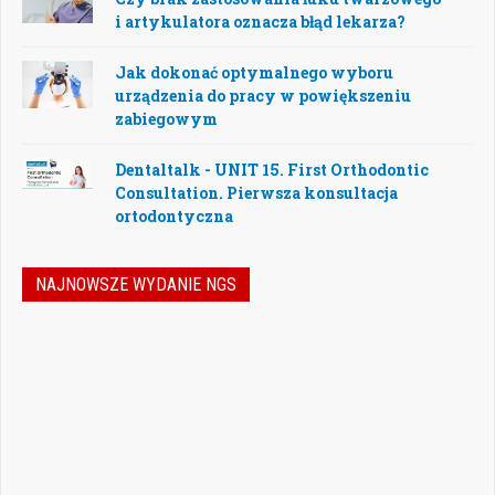
i artykulatora oznacza błąd lekarza?
Jak dokonać optymalnego wyboru
urządzenia do pracy w powiększeniu
zabiegowym
Dentaltalk - UNIT 15. First Orthodontic
Consultation. Pierwsza konsultacja
ortodontyczna
NAJNOWSZE WYDANIE NGS
Jak podejmować właściwe decyzje w
dynamicznie zmieniającej się
rzeczywistości stomatologicznej? Jak
bezpiecznie rozwijać gabinet, inwestować
w nowoczesne technologie i jednocześnie
nie przeoczyć kwestii prawnych, które
mogą mieć kluczowe znaczenie dla