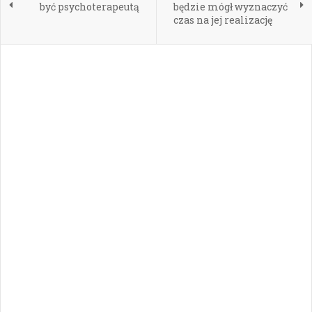
być psychoterapeutą
będzie mógł wyznaczyć
czas na jej realizację