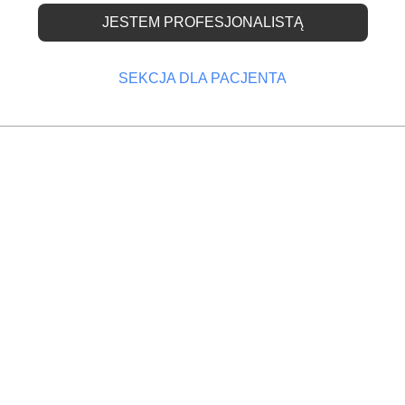
JESTEM PROFESJONALISTĄ
czy cię nie wykreślono
SEKCJA DLA PACJENTA
OPRZEDNI
NASTĘPNY
wolnień
Prywatni lekarze nie będą mieć statusu
funkcjonariusza publicznego?
Wykreśleni z Centralnej Ewidencji i Informacji o
Działalności Gospodarczej po 19 maja mają być leka
dentyści prowadzący jednoosobową działalność