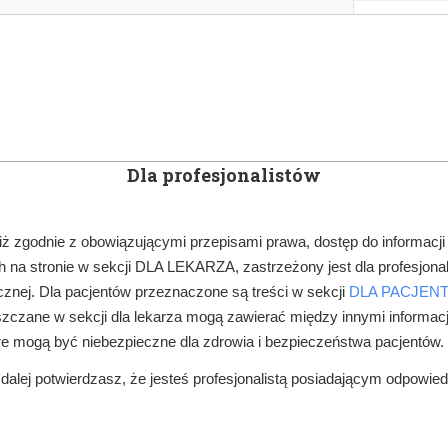
KOWE
NEWSLETTER
DOCTOR&LIFE
ENGL
Dla profesjonalistów
YN
ARTYKUŁY
SUBSKRYPCJA
SZKOLEN
iż zgodnie z obowiązującymi przepisami prawa, dostęp do informacji
 na stronie w sekcji DLA LEKARZA, zastrzeżony jest dla profesjonal
PRAWO W GABINECIE
LEKARZU SPRAWDŹ, CZY CIĘ NIE WYKREŚLON
znej. Dla pacjentów przeznaczone są treści w sekcji
DLA PACJEN
zczane w sekcji dla lekarza mogą zawierać między innymi informac
re mogą być niebezpieczne dla zdrowia i bezpieczeństwa pacjentów.
alej potwierdzasz, że jesteś profesjonalistą posiadającym odpowie