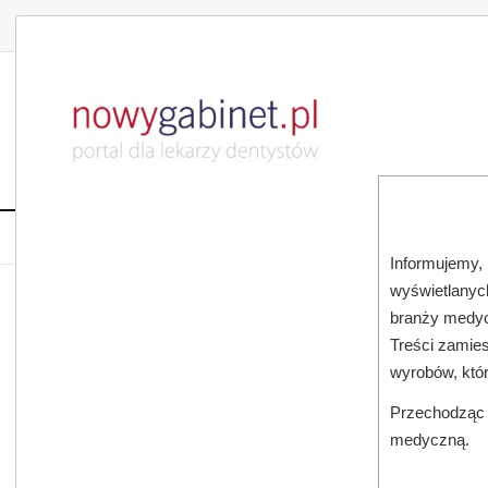
DLA LEKARZA
DLA PACJENTA
PUBLIKACJE NAU
START
AKTUALNOŚCI
MAGAZ
Informujemy, 
wyświetlanych
JESTEŚ TUTAJ:
START
AKTUALNOŚCI
branży medyc
Treści zamies
wyrobów, któ
Przechodząc d
medyczną.