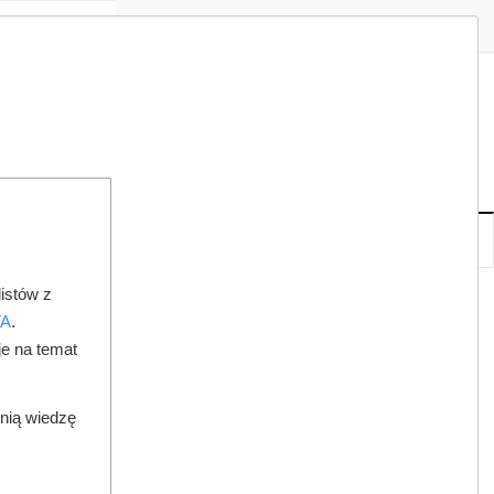
Zaloguj
Zarejestruj
Redakcja
Kontakt
ISH
09
20
N
,
SIE
NOWE
IA
KSIĘGARNIA
DO PRAWNIKA
istów z
O Z EWIDENCJI!
TA
.
je na temat
dnią wiedzę